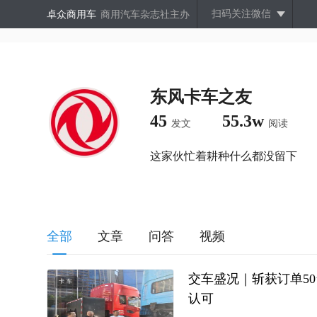
扫码关注微信
卓众商用车
商用汽车杂志社主办
东风卡车之友
45
55.3w
发文
阅读
这家伙忙着耕种什么都没留下
全部
文章
问答
视频
交车盛况｜斩获订单50
卡车
认可