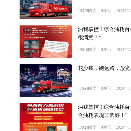
18379
阅读
0
评论
2024年
油我掌控 I 综合油耗
卡车
很满意！”
19616
阅读
0
评论
2024年
花少钱，跑远路，放宽
卡车
17654
阅读
0
评论
2024年
油我掌控 I 综合油耗
卡车
合油耗表现非常好！”
17924
阅读
0
评论
2024年