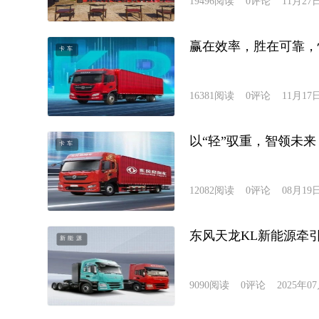
19496
阅读
0
评论
11月27
赢在效率，胜在可靠，
卡车
16381
阅读
0
评论
11月17
以“轻”驭重，智领未来！
卡车
12082
阅读
0
评论
08月19
东风天龙KL新能源牵
新能源
9090
阅读
0
评论
2025年0