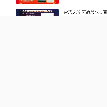
智慧之芯 可靠节气 I 
卡车
舒适性好，经济省气性
16059
阅读
0
评论
2024年
【燃气车选东风】百公里
卡车
低，运输很给力！
8973
阅读
0
评论
2024年0
东风天龙哥（第7季）
卡车
9341
阅读
0
评论
2024年0