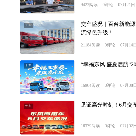
9423
阅读
0
评论
07月21日
交车盛况｜百台新能源
卡车
流绿色升级！
21184
阅读
0
评论
07月14
“幸福东风 盛夏启航”
卡车
16964
阅读
0
评论
07月08
见证高光时刻！6月交
卡车
16379
阅读
0
评论
07月02