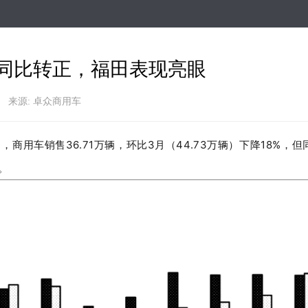
跳
转
到
主
同比转正，福田表现亮眼
要
内
容
）
来源: 卓众商用车
月，商用车销售
36.71
万辆，环比
3
月（
44.73
万辆）下降
18%
，但
。