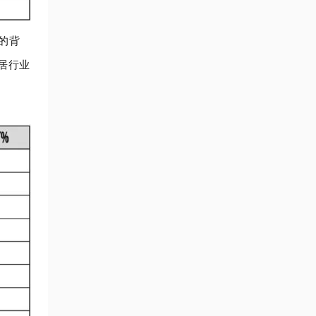
的背
居行业