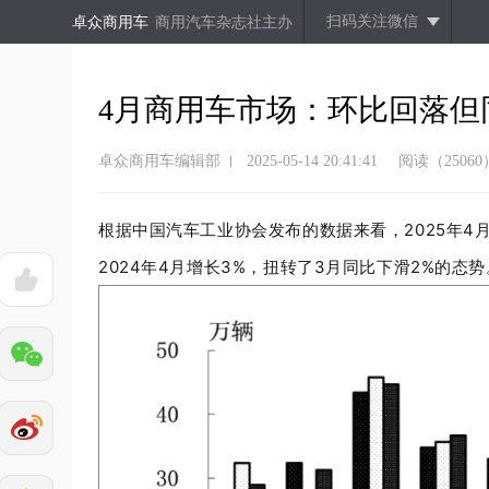
扫码关注微信
卓众商用车
商用汽车杂志社主办
4月商用车市场：环比回落但
卓众商用车编辑部
2025-05-14 20:41:41
阅读（25060
根据中国汽车工业协会发布的数据来看，
2025
年
4
2024
年
4
月增长
3%
，扭转了
3
月同比下滑
2%
的态势