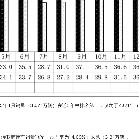
5
年
4
月销量（
36.71
万辆）在近
5
年中排名第二，仅次于
2021
年
月蝉联商用车销量冠军，市占率为
14.69%
；东风（
3.81
万辆，