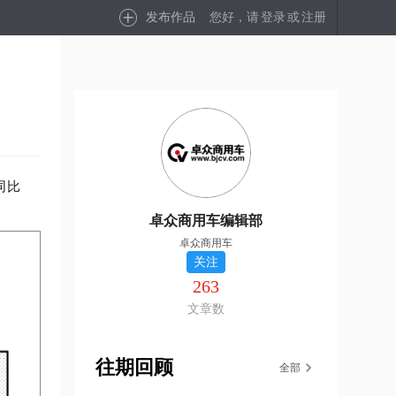
发布作品
您好，请
登录
或
注册
同比
卓众商用车编辑部
卓众商用车
关注
263
文章数
往期回顾
全部