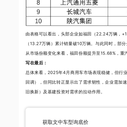
由表格可以看出，头部企业如福田（
22.24
万辆，
+1
（
13.27
万辆）累计销量破
10
万辆。与此同时，部分
从市场份额变化来看，福田份额提升至
15.68%
，重
写在最后：
总体来看，2025年
4
月商用车市场表现稳健，但行
回调），但同比转正显示出了需求韧性，企业需加
旧换新）及基建投资对需求的拉动作用。
获取文中车型询底价