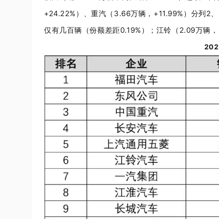
+24.22%
）、重汽（
3.66
万辆，
+11.99%
）分列
2
、
仅有几百辆（份额差距
0.19%
）；江铃（
2.09
万辆，
202