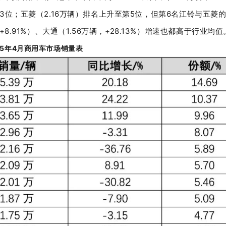
3
位；五菱（
2.16
万辆）排名上升至第
5
位，但第
6
名江铃与五菱
+8.91%
）、大通（
1.56
万辆，
+28.13%
）增速也都高于行业均值
5
年
4
月商用车市场销量表