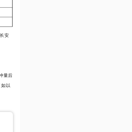
长安
冲量后
（如以