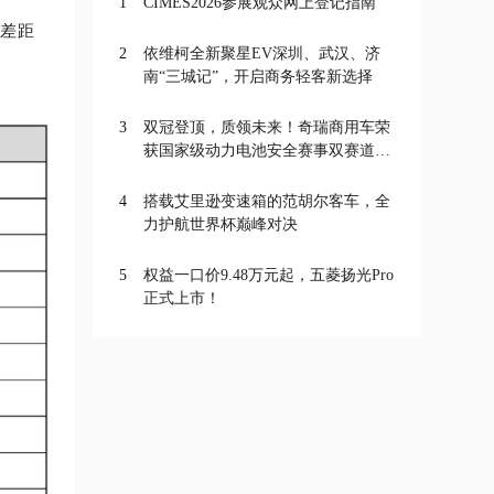
1
CIMES2026参展观众网上登记指南
的差距
2
依维柯全新聚星EV深圳、武汉、济
。
南“三城记”，开启商务轻客新选择
3
双冠登顶，质领未来！奇瑞商用车荣
获国家级动力电池安全赛事双赛道一
等奖
4
搭载艾里逊变速箱的范胡尔客车，全
力护航世界杯巅峰对决
5
权益一口价9.48万元起，五菱扬光Pro
正式上市！