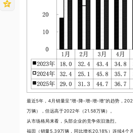
最近
5
年，
4
月销量呈“增
-
降
-
增
-
增
-
增”的趋势，
202
万辆），但远高于
2022
年（
21.58
万辆）。
从市场格局来看，头部企业的竞争依旧激烈。
福田（销量
5.39
万辆，同比增长
20.18%
）连续
4
个