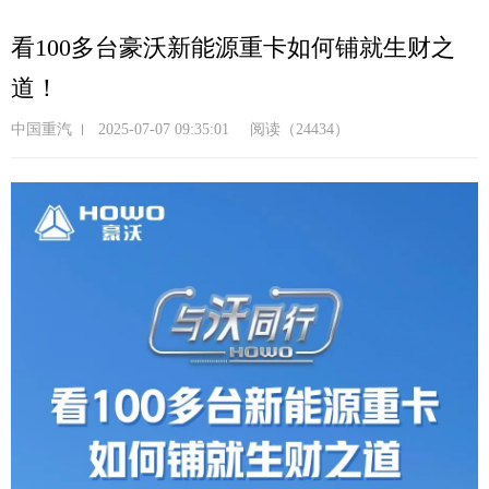
跳
转
看100多台豪沃新能源重卡如何铺就生财之
到
道！
主
要
中国重汽
2025-07-07 09:35:01
阅读（24434）
内
容