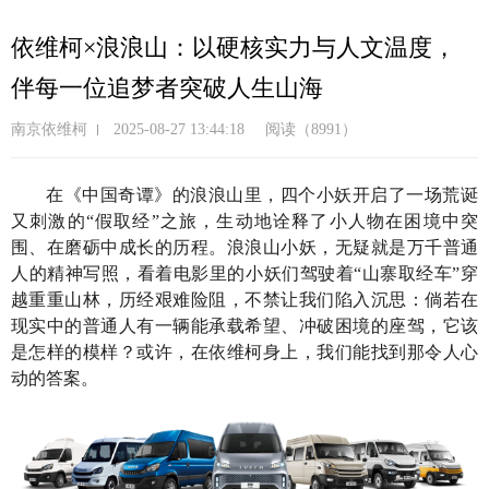
跳
转
依维柯×浪浪山：以硬核实力与人文温度，
到
伴每一位追梦者突破人生山海
主
要
南京依维柯
2025-08-27 13:44:18
阅读（8991）
内
容
在《中国奇谭》的浪浪山里，四个小妖开启了一场荒诞
又刺激的
“
假取经
”
之旅，生动地诠释了小人物在困境中突
围、在磨砺中成长的历程。浪浪山小妖，无疑就是万千普通
人的精神写照，看着电影里的小妖们驾驶着
“
山寨取经车
”
穿
越重重山林，历经艰难险阻，不禁让我们陷入沉思：倘若在
现实中的普通人有一辆能承载希望、冲破困境的座驾，它该
是怎样的模样？或许，在依维柯身上，我们能找到那令人心
动的答案。