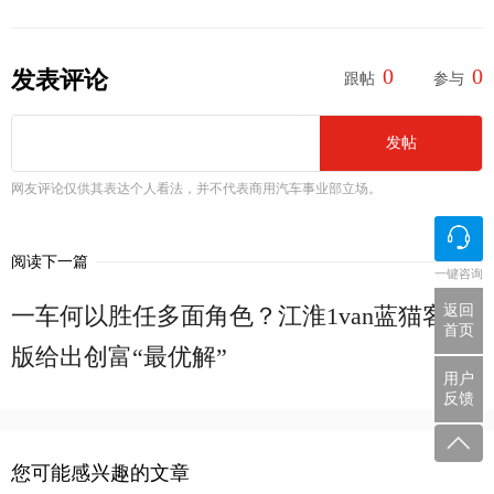
0
0
发表评论
跟帖
参与
发帖
网友评论仅供其表达个人看法，并不代表商用汽车事业部立场。
阅读下一篇
一键咨询
一车何以胜任多面角色？江淮1van蓝猫客运
返回
首页
版给出创富“最优解”
用户
反馈
您可能感兴趣的文章