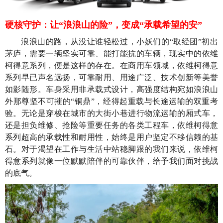
硬核守护：让“浪浪山的险”，变成“承载希望的安”
浪浪山的路，从没让谁轻松过，小妖们的“取经团”初出
茅庐，需要一辆坚实可靠、能打能抗的车辆，现实中的依维
柯得意系列，便是这样的存在。在商用车领域，依维柯得意
系列早已声名远扬，可靠耐用、用途广泛、技术创新等美誉
如影随形。车身采用非承载式设计，高强度结构宛如浪浪山
外那尊坚不可摧的“铜鼎”，经得起重载与长途运输的双重考
验。无论是穿梭在城市的大街小巷进行物流运输的厢式车，
还是担负维修、抢险等重要任务的各类工程车，依维柯得意
系列超高的承载性和耐用性，始终是用户坚定不移信赖的基
石。对于渴望在工作与生活中站稳脚跟的我们来说，依维柯
得意系列就像一位默默陪伴的可靠伙伴，给予我们面对挑战
的底气。