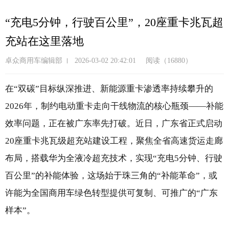
跳
转
“充电5分钟，行驶百公里”，20座重卡兆瓦超
到
充站在这里落地
主
要
卓众商用车编辑部
2026-03-02 20:42:01
阅读（16880）
内
容
在“双碳”目标纵深推进、新能源重卡渗透率持续攀升的
2026年，制约电动重卡走向干线物流的核心瓶颈——补能
效率问题，正在被广东率先打破。近日，广东省正式启动
20座重卡兆瓦级超充站建设工程，聚焦全省高速货运走廊
布局，搭载华为全液冷超充技术，实现“充电5分钟、行驶
百公里”的补能体验，这场始于珠三角的“补能革命”，或
许能为全国商用车绿色转型提供可复制、可推广的“广东
样本”。