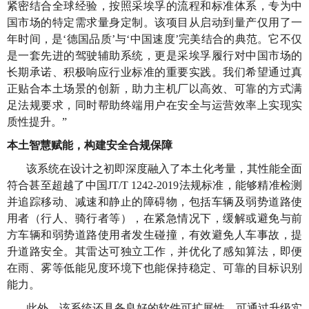
紧密结合全球经验，按照采埃孚的流程和标准体系，专为中
国市场的特定需求量身定制。该项目从启动到量产仅用了一
年时间，是‘德国品质’与‘中国速度’完美结合的典范。它不仅
是一套先进的驾驶辅助系统，更是采埃孚履行对中国市场的
长期承诺、积极响应行业标准的重要实践。我们希望通过真
正贴合本土场景的创新，助力主机厂以高效、可靠的方式满
足法规要求，同时帮助终端用户在安全与运营效率上实现实
质性提升。”
本土智慧赋能，构建安全合规保障
该系统在设计之初即深度融入了本土化考量，其性能全面
符合甚至超越了中国JT/T 1242-2019法规标准，能够精准检测
并追踪移动、减速和静止的障碍物，包括车辆及弱势道路使
用者（行人、骑行者等），在紧急情况下，缓解或避免与前
方车辆和弱势道路使用者发生碰撞，有效避免人车事故，提
升道路安全。其雷达可独立工作，并优化了感知算法，即便
在雨、雾等低能见度环境下也能保持稳定、可靠的目标识别
能力。
此外，该系统还具备良好的软件可扩展性，可通过升级实