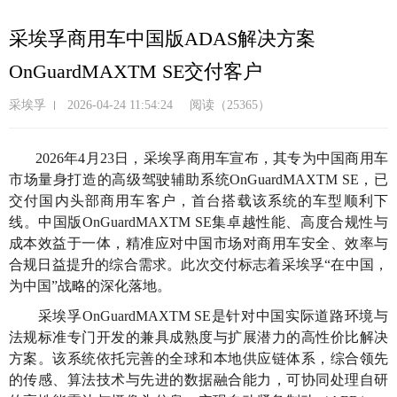
跳
转
采埃孚商用车中国版ADAS解决方案
到
OnGuardMAXTM SE交付客户
主
要
采埃孚
2026-04-24 11:54:24
阅读（25365）
内
容
2026年4月23日，采埃孚商用车宣布，其专为中国商用车
市场量身打造的高级驾驶辅助系统OnGuardMAXTM SE，已
交付国内头部商用车客户，首台搭载该系统的车型顺利下
线。中国版OnGuardMAXTM SE集卓越性能、高度合规性与
成本效益于一体，精准应对中国市场对商用车安全、效率与
合规日益提升的综合需求。此次交付标志着采埃孚“在中国，
为中国”战略的深化落地。
采埃孚OnGuardMAXTM SE是针对中国实际道路环境与
法规标准专门开发的兼具成熟度与扩展潜力的高性价比解决
方案。该系统依托完善的全球和本地供应链体系，综合领先
的传感、算法技术与先进的数据融合能力，可协同处理自研