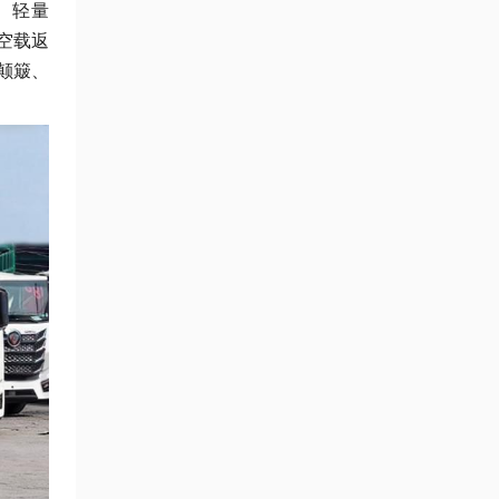
、轻量
空载返
颠簸、