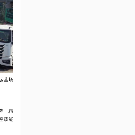
运营场
造，精
空载能