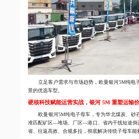
立足客户需求与市场趋势，欧曼银河
5M纯电
景的优选车型。
硬核科技赋能运营实战，银河 5M 重塑运输
欧曼银河
5M纯电子母车，专为华北煤炭、砂
准匹配矿区—堆场、厂区—港口、省内干线短途倒
省、往返高效、合规多拉，彻底解决传统子母车能