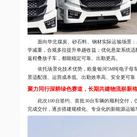
面向华北煤炭、砂石料、钢材实际运输场景：
学减重，合规多拉提升单趟收益；优化悬架系统适
返程叠放子车，都能稳定可靠、出勤更高。
依托场景化技术优势，欧曼银河
5M纯电子母
景适配强、运营成本低、出勤效率高、安全更可靠
聚力同行深耕绿色赛道，长期共建物流崭新
此次
100台签约、
首批
30台车辆的顺利交付
完成交付，逐步搭建规模化、专业化的新能源运输