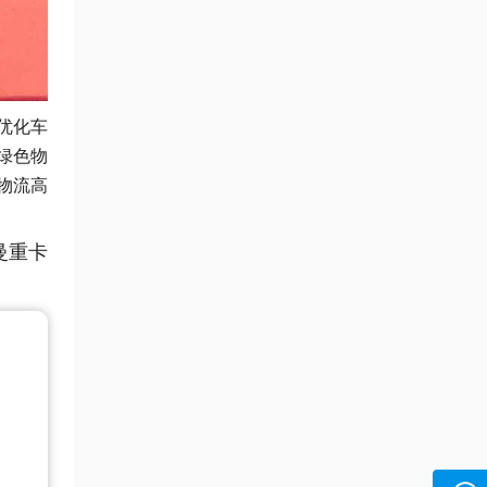
优化车
绿色物
物流高
曼重卡