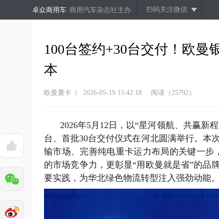
扫码关注微信
卓众商用车
商用汽车杂志社主办
100台签约+30台交付！欧
本
欧曼重卡
2026-05-19 15:42:18
阅读（25792）
2026年5月12日，以“星河领航、共赢
新
程
台、首批30台交付仪式在河北圆满举行。本
输市场、完善
纯电重卡
运力布局的关键一步
的市场竞争力，
更彰显“用欧曼就是省”的品
要实践，为华北绿色物流转型注入强劲动能