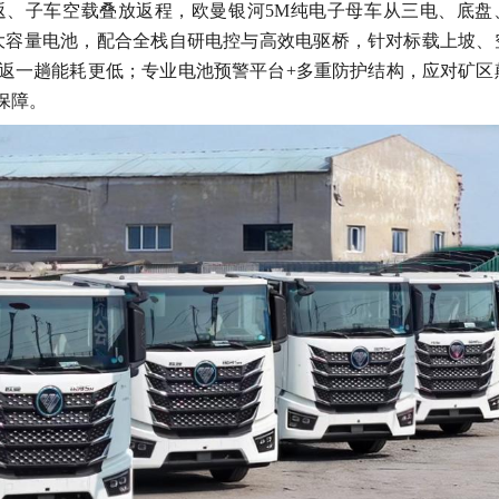
返、子车空载叠放返程，欧曼银河
5M纯电子母车从三电、底盘
h大容量电池，配合全栈自研电控与高效电驱桥，针对标载上坡、
返一趟能耗更低；专业电池预警平台+多重防护结构，应对矿区
保障。