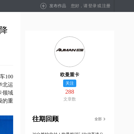
发布作品
您好，请
登录
或
注册
效降
欧曼重卡
100
关注
华北运
288
卡领域
文章数
级的重
往期回顾
全部