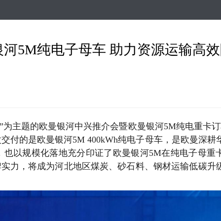
跳
转
到
主
曼银河5M纯电子母车 助力资源运输高
要
内
容
”为主题的欧曼银河中兴推介会暨欧曼银河5M纯电重卡订车
次交付的
是
欧曼银河5M
400kWh纯电子母车
，是欧曼深耕
，也以规模化落地充分印证了欧曼银河5M在纯电子母重
牌实力，
将成为河北地区煤炭、
砂石料、
钢材运输低碳升
。