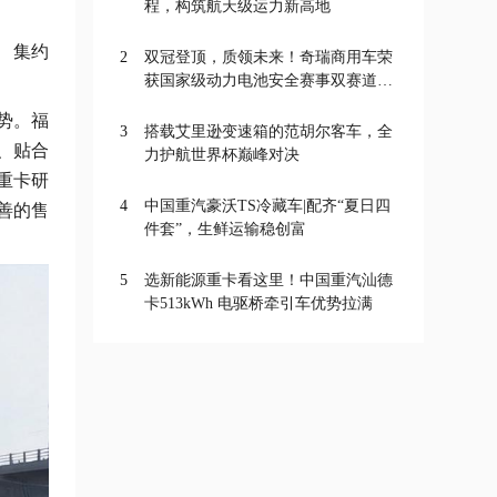
程，构筑航天级运力新高地
、集约
2
双冠登顶，质领未来！奇瑞商用车荣
获国家级动力电池安全赛事双赛道一
等奖
势。福
3
搭载艾里逊变速箱的范胡尔客车，全
、贴合
力护航世界杯巅峰对决
重卡研
4
中国重汽豪沃TS冷藏车|配齐“夏日四
善的售
件套”，生鲜运输稳创富
5
选新能源重卡看这里！中国重汽汕德
卡513kWh 电驱桥牵引车优势拉满