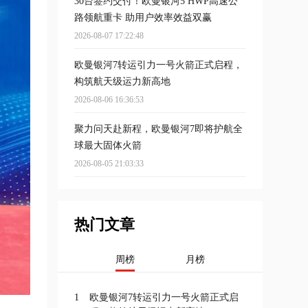
30台签约交付！欧曼银河5 HWP高速公
路领航重卡 助用户效率效益双赢
2026-08-07 17:22:48
欧曼银河7转运引力一号火箭正式启程，
构筑航天级运力新高地
2026-08-06 16:36:53
聚力问天赴新程，欧曼银河7即将护航全
球最大固体火箭
2026-08-05 21:03:33
热门文章
周榜
月榜
1
欧曼银河7转运引力一号火箭正式启