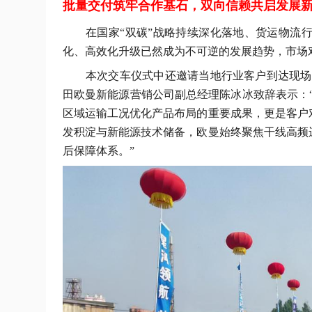
批量交付筑牢合作基石，双向信赖共启发展
在国家
“双碳”战略持续深化落地、货运物流
化、高效化升级已然成为不可逆的发展趋势，市场
本次交车仪式
中
还邀请
当地
行业客户
到达
现场
田欧曼新能源营销公司副总经理陈冰冰致辞表示：“
区域运输工况优化产品布局的重要成果，更是客户
发积淀与新能源技术储备，欧曼始终聚焦干线高频
后保障体系。
”