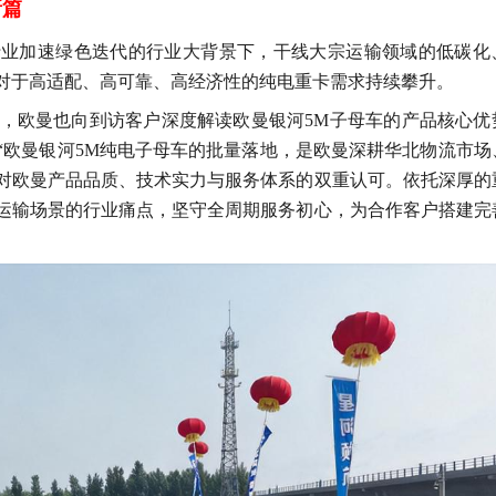
新篇
行业加速绿色迭代的行业大背景下，干线大宗运输领域的低碳化
对于高适配、高可靠、高经济性的
纯电
重卡需求持续攀升。
，
欧曼也
向到访客户深度解读欧曼银河
5M子母车的产品核心优
欧曼银河5M纯电
子母车
的批量落地，是欧曼深耕华北物流市场
对欧曼产品品质、技术实力与服务体系的双重认可。依托深厚的
运输场景的行业痛点，坚守全周期服务初心，为合作客户搭建完