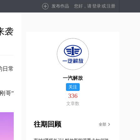
发布作品
您好，请
登录
或
注册
来袭
的日常
一汽解放
关注
刚哥”
336
文章数
往期回顾
全部