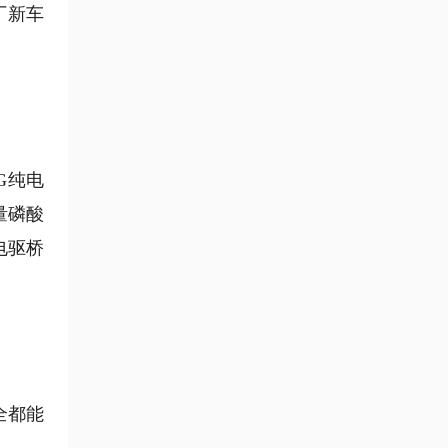
厂新车
G纯电
量磷酸
电驱桥
全都能