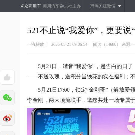
扫码关注微信
卓众商用车
商用汽车杂志社主办
521不止说“我爱你”，更要说
一汽解放
2026-05-21 09:06:54
阅读（14680）
来源:
5月21日，谐音“我爱你”，是告白的日
——不送玫瑰，送积分当钱花的实在福利；
5月21日17:00，锁定“金刚哥”（解
李金刚，两大顶流联手，邀您共赴一场专属