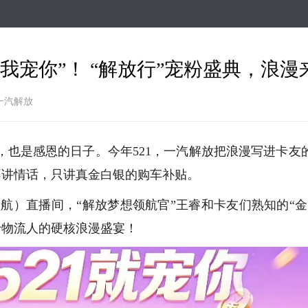
跳
转
到
主
“我宠你”！ “解放行”宠粉盛典，浪漫
要
内
容
 一汽解放
子，也是感恩的日子。今年521，一汽解放把浪漫写进卡友
不讲情话，只讲真金白银的购车补贴。
放爱领航）直播间，“解放梦想领航官”王睿和卡友们熟知的“金
于物流人的硬核浪漫盛宴！