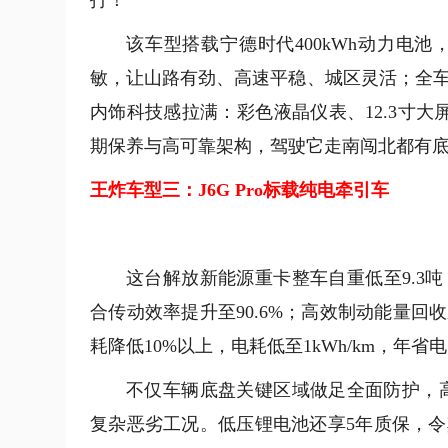
打！
该车型搭载宁德时代400kWh动力电
敏，让山路有劲、高速平稳、城区灵活；全车
内饰科技感拉满：彩色液晶仪表、12.3寸
期保养与高可靠架构，驾驶它走南闯北都有
王炸车型三：J6G Pro标载纯电牵引车
这台解放新能源重卡整车自重低至9.3
合传动效率提升至90.6%；高效制动能量
耗降低10%以上，电耗低至1kWh/km，年省电
不仅车辆底盘关键区域做足全面防护，高
复杂恶劣工况。低压锂电池还享5年质保，令