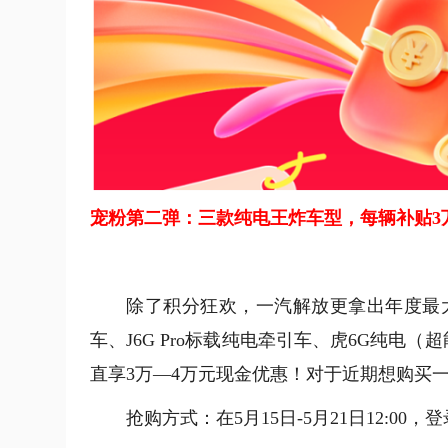
宠粉第二弹：三款纯电王炸车型，每辆补贴3万
除了积分狂欢，一汽解放更拿出年度最
车、J6G Pro标载纯电牵引车、虎6G纯电
直享3万—4万元现金优惠！对于近期想购买
抢购方式：在5月15日-5月21日12:00，