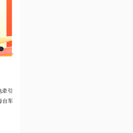
电牵引
每台车