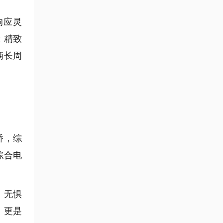
响应灵
；精致
辆长周
桥，综
综合电
，无惧
，更是