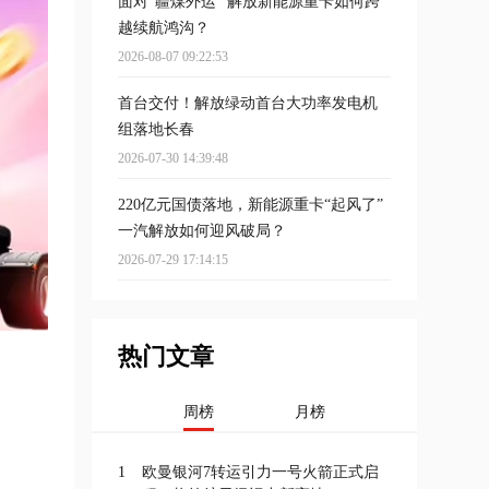
面对“疆煤外运” 解放新能源重卡如何跨
越续航鸿沟？
2026-08-07 09:22:53
首台交付！解放绿动首台大功率发电机
组落地长春
2026-07-30 14:39:48
220亿元国债落地，新能源重卡“起风了”
一汽解放如何迎风破局？
2026-07-29 17:14:15
热门文章
周榜
月榜
1
欧曼银河7转运引力一号火箭正式启