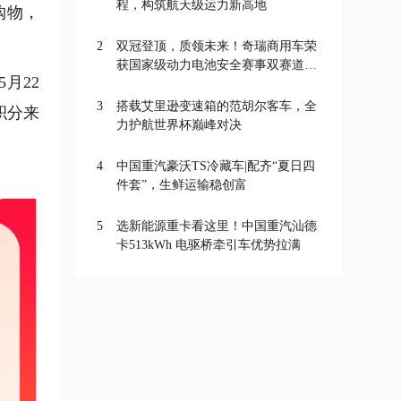
程，构筑航天级运力新高地
购物，
2
双冠登顶，质领未来！奇瑞商用车荣
获国家级动力电池安全赛事双赛道一
月22
等奖
3
搭载艾里逊变速箱的范胡尔客车，全
积分来
力护航世界杯巅峰对决
4
中国重汽豪沃TS冷藏车|配齐“夏日四
件套”，生鲜运输稳创富
5
选新能源重卡看这里！中国重汽汕德
卡513kWh 电驱桥牵引车优势拉满