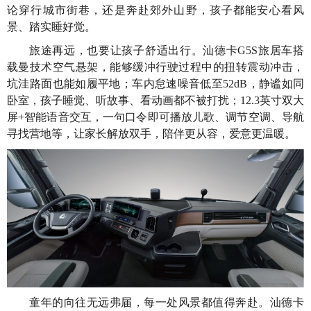
论穿行城市街巷，还是奔赴郊外山野，孩子都能安心看风
景、踏实睡好觉。
旅途再远，也要让孩子舒适出行。汕德卡G5S旅居车搭
载曼技术空气悬架，能够缓冲行驶过程中的扭转震动冲击，
坑洼路面也能如履平地；车内怠速噪音低至52dB，静谧如同
卧室，孩子睡觉、听故事、看动画都不被打扰；12.3英寸双大
屏+智能语音交互，一句口令即可播放儿歌、调节空调、导航
寻找营地等，让家长解放双手，陪伴更从容，爱意更温暖。
童年的向往无远弗届，每一处风景都值得奔赴。汕德卡