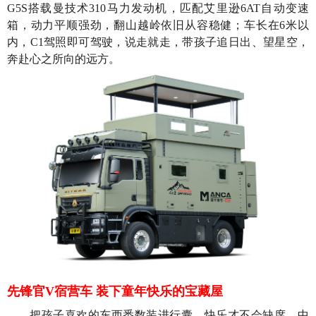
G5S搭载曼技术310马力发动机，匹配艾里逊6AT自动变速
箱，动力平顺强劲，翻山越岭依旧从容稳健；车长在6米以
内，C1驾照即可驾驶，说走就走，带孩子追日出、望星空，
奔赴心之所向的远方。
先锋官V宿营车 装下童年快乐的宝藏屋
把孩子喜欢的东西悉数装进行囊，快乐才不会缺席。中