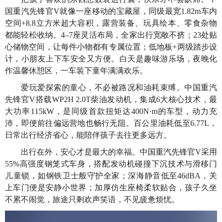
国重汽先锋官V就像一座移动的宝藏屋，同级最宽1.82m车内
空间+8.8立方米超大容积，露营装备、玩具绘本、零食杂物
都能轻松收纳。4–7座灵活布局，全家出行宽敞不挤；23处贴
心储物空间，让每件小物都有专属位置；低地板+两级踏步设
计，小朋友上下车安全又方便。白天是趣味游乐场，夜晚化
作温馨休憩区，一车装下童年满满欢乐。
爱玩爱探索的童心，不必被路况和油耗束缚。中国重汽
先锋官V搭载WP2H 2.0T柴油发动机，集成6大核心技术，最
大功率115kW，是同级首款扭矩达400N·m的车型，动力充
沛，即便前往偏远营地也畅行无阻。百公里油耗低至6.77L，
日常出行经济省心，能陪伴孩子去往更多远方。
出行在外，安心才是最大的幸福。中国重汽先锋官V采用
55%高强度钢笼式车身，搭配发动机碰撞下沉技术与滑移门
儿童锁，如钢铁卫士般守护全家；深海静音低至46dBA，关
上车门便是安静小世界；加厚仿生座椅柔软贴合，孩子久坐
不累不闹觉，旅途只剩欢声笑语，不见疲惫烦忧。