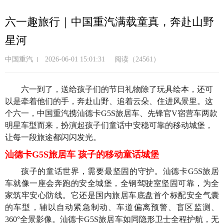
跳
转
六一趣旅行｜中国重汽满载童真，奔赴山野
到
星河
主
要
中国重汽
2026-06-01 15:01:31
阅读（24561）
内
容
六一
到了
，
送给孩子
们
的
节日
礼物
除了
玩具绘本，
还可
以是
牵着
他们
的手，奔赴山野、追着云朵、住进风景里。
这
个
六一，
中国重汽携汕德卡
G5S旅居车、先锋官V宿营车两款
明星
车型
而来
，
扮演起孩子们
童话中
安稳可靠的移动城堡，
让
每一段旅途都闪闪发光。
汕德卡G5S旅居车 孩子的移动童话城堡
孩子的童话世界，需要最坚固的守护。汕德卡G5S旅居
车就像一座会奔跑的安全城堡，全钢驾驶室坚固可靠，为全
家筑牢安心防线。它还是国内旅居车底盘首个标配安全气囊
的车型，辅以自动紧急制动、车道偏离预警、盲区监测、
360°全景影像。汕德卡G5S旅居车如同隐形卫士全程护航，无