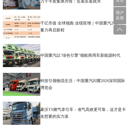
首页
万千卡友集体共情：笑着笑着就哭
用户
反馈
千亿市值 全球领跑 业绩双增｜中国重汽2026年
蓄力再启新程
中国重汽以“绿色引擎”领航商用车新能源时代
科技引领物流生活：中国重汽闪耀2026深圳国际
博览会
豪沃TS燃气牵引车：省气高效更可靠，这才是卡
友想要的实力派