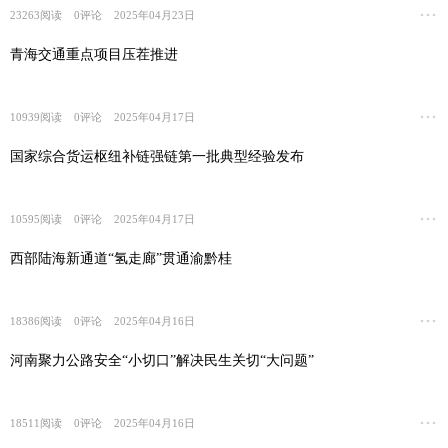
23263
阅读
0
评论
2025年04月23日
青海交通重点项目压茬推进
10939
阅读
0
评论
2025年04月17日
国家综合货运枢纽补链强链第一批典型经验发布
10595
阅读
0
评论
2025年04月17日
西部陆海新通道“氢走廊”贯通渝黔桂
18386
阅读
0
评论
2025年04月16日
河南聚力公路安全“小切口”解决民生关切“大问题”
18511
阅读
0
评论
2025年04月16日