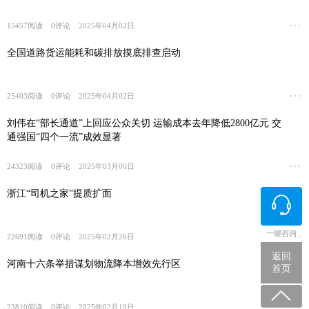
15457
阅读
0
评论
2025年04月02日
全国道路货运能耗和碳排放摸底排查启动
25403
阅读
0
评论
2025年04月02日
刘伟在“部长通道”上回应公众关切 运输成本去年降低2800亿元 交
通强国“四个一流”成效显著
24323
阅读
0
评论
2025年03月06日
浙江“司机之家”提质扩面
一键咨询
22691
阅读
0
评论
2025年02月26日
返回
河南十六条举措谋划物流降本增效先行区
首页
23810
阅读
0
评论
2025年02月19日