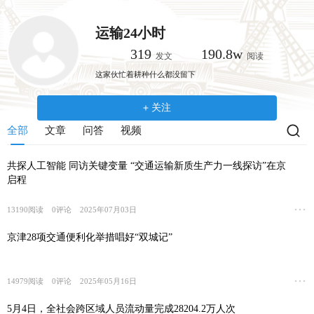
跳
转
运输24小时
到
319
190.8w
发文
阅读
主
这家伙忙着耕种什么都没留下
要
内
关注
容
全部
文章
问答
视频
共探人工智能 同访关键变量 “交通运输新质生产力一线探访”在京
启程
13190
阅读
0
评论
2025年07月03日
京津28项交通便利化举措唱好“双城记”
14979
阅读
0
评论
2025年05月16日
5月4日，全社会跨区域人员流动量完成28204.2万人次