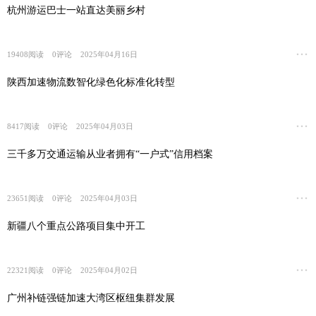
杭州游运巴士一站直达美丽乡村
19408
阅读
0
评论
2025年04月16日
陕西加速物流数智化绿色化标准化转型
8417
阅读
0
评论
2025年04月03日
三千多万交通运输从业者拥有“一户式”信用档案
23651
阅读
0
评论
2025年04月03日
新疆八个重点公路项目集中开工
22321
阅读
0
评论
2025年04月02日
广州补链强链加速大湾区枢纽集群发展