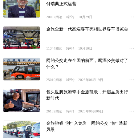
客车
付瑞典正式运营
20002
阅读
0
评论
10月29日
金旅全新一代高端客车亮相世界客车博览会
客车
11344
阅读
0
评论
10月10日
网约公交走在全国的前面，鹰潭公交做对了
客车
什么？
25010
阅读
0
评论
2025年06月19日
包头世腾旅游牵手金旅凯歌，开启品质出行
客车
新时代
26182
阅读
0
评论
2025年06月06日
金旅驰睿 “驶” 入龙岩，网约公交 “智” 造新
客车
风景