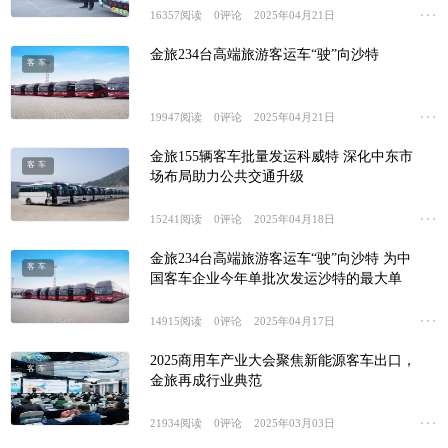
16357
阅读
0
评论
2025年04月21日
金旅234台高端旅游客运车“驶”向沙特
客车
19947
阅读
0
评论
2025年04月21日
金旅155辆客车批量发运科威特 深化中东市
客车
场布局助力公共交通升级
15241
阅读
0
评论
2025年04月18日
金旅234台高端旅游客运车“驶”向沙特 为中
客车
国客车企业今年单批次发运沙特的最大单
14915
阅读
0
评论
2025年04月17日
2025商用车产业大会聚焦新能源客车出口，
客车
金旅再成行业典范
21934
阅读
0
评论
2025年03月03日