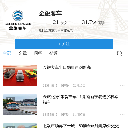
跳
转
金旅客车
到
21
31.7w
发文
阅读
主
厦门金龙旅行车有限公司
要
内
关注
容
全部
文章
问答
视频
金旅客车出口销量再创新高
客车
22394
阅读
0
评论
02月10日
金旅化身“带货专车”！湖南新宁驶进乡村幸
客车
福车
18855
阅读
0
评论
11月07日
北欧市场再下一城！80辆金旅纯电动公交交