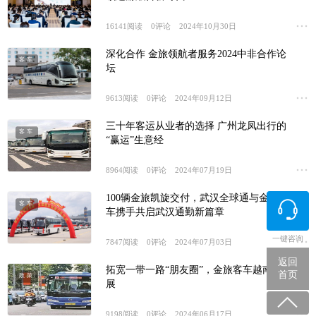
16141
阅读
0
评论
2024年10月30日
深化合作 金旅领航者服务2024中非合作论
客车
坛
9613
阅读
0
评论
2024年09月12日
三十年客运从业者的选择 广州龙凤出行的
客车
“赢运”生意经
8964
阅读
0
评论
2024年07月19日
100辆金旅凯旋交付，武汉全球通与金旅客
客车
车携手共启武汉通勤新篇章
一键咨询
7847
阅读
0
评论
2024年07月03日
返回
拓宽一带一路“朋友圈”，金旅客车越南新发
首页
政策
展
9198
阅读
0
评论
2024年06月17日