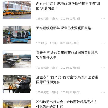
新春开门红！100辆金旅考斯特校车即将“组
客车
团”奔赴阿曼！
13800
阅读
0
评论
2025年02月18日
新车新线迎新年 深圳巴士温暖回家路
客车
9793
阅读
0
评论
2025年02月10日
首开先河 金旅客车斩获非洲国家首批纯电
客车
客车散件大单
10146
阅读
0
评论
2024年12月04日
金旅客车“好产品+好方案”亮相第19届香港
客车
国际环保博览会
10789
阅读
0
评论
2024年11月06日
2024旅游出行大会：金旅两款精品亮相 引
客车
领运游融合新时代