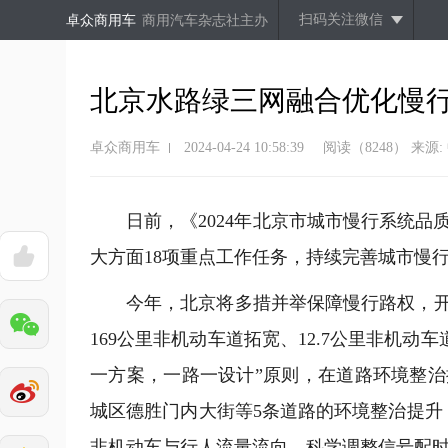
扫码关注微信
卓众商用车
商用汽车杂志社主办
北京水路绿三网融合优化慢
卓众商用车
2024-04-24 10:58:39
阅读（8248）
来源
日前，《2024年北京市城市慢行系统
大方面18项重点工作任务，持续完善城市慢
今年，北京将多措并举保障慢行路权，
169公里非机动车道拓宽、12.7公里非机动
一方案，一路一设计”原则，在道路环境整
城区德胜门内大街等5条道路的环境整治提升
非机动车与行人流量流向，科学调整信号配