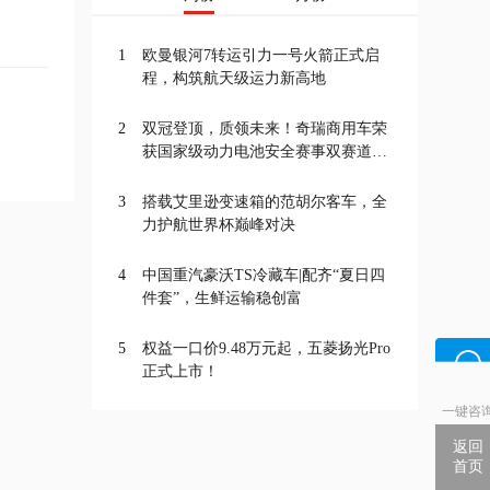
1
欧曼银河7转运引力一号火箭正式启
程，构筑航天级运力新高地
2
双冠登顶，质领未来！奇瑞商用车荣
获国家级动力电池安全赛事双赛道一
等奖
3
搭载艾里逊变速箱的范胡尔客车，全
力护航世界杯巅峰对决
4
中国重汽豪沃TS冷藏车|配齐“夏日四
件套”，生鲜运输稳创富
5
权益一口价9.48万元起，五菱扬光Pro
正式上市！
一键咨
返回
首页