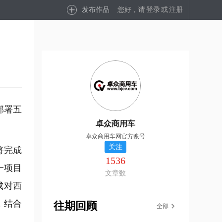
发布作品
您好，请
登录
或
注册
部署五
卓众商用车
卓众商用车网官方账号
关注
将完成
1536
一项目
文章数
成对西
，结合
往期回顾
全部