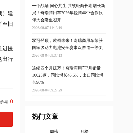
一个战场 同心共生 共筑轻商长期增长新
期）建
局！奇瑞商用车2026年轻商年中合作伙
伴大会隆重召开
桥至旧
2026-08-07 11:13:19
双冠登顶，质领未来！奇瑞商用车荣获
推进慢
国家级动力电池安全赛事双赛道一等奖
2026-08-04 09:37:13
色出行
连续四个月破万！奇瑞商用车7月销量
10025辆，同比增长48.6%，出口同比增
长96%
2026-08-04 09:27:29
0
参与
热门文章
周榜
月榜