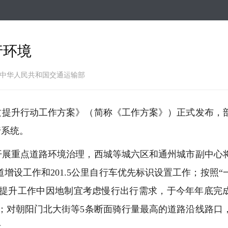
跳
转
到
主
行环境
要
内
容
: 中华人民共和国交通运输部
品质提升行动工作方案》（简称《工作方案》）正式发布，
行系统。
开展重点道路环境治理，西城等城六区和通州城市副中心
车道增设工作和201.5公里自行车优先标识设置工作；按照“
治提升工作中因地制宜考虑慢行出行需求，于今年年底完
；对朝阳门北大街等5条断面骑行量最高的道路沿线路口
时。