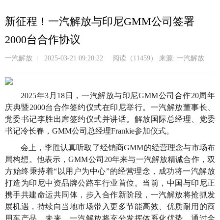
跳
转
新征程！一汽解放与印尼GMM公司签署
到
2000台合作协议
主
要
一汽解放
2025-03-21 09:20:22
阅读（11459）
来源: 一汽解放
内
容
2025年3月18日，一汽解放与印尼GMM公司合作20周年
庆典暨2000台合作签约仪式在印尼举行。一汽解放董事长、
党委书记李胜出席签约仪式并讲话。解放国际总经理、党委
书记冷长春，GMM公司总经理Frankie参加仪式。
会上，李胜认真听取了经销商GMM的经营理念与市场布
局构想。他表示，GMM公司20年来与一汽解放精诚合作，双
方始终秉持着“以用户为中心”的经营理念，成功将一汽解放
打造为印尼中资品牌公路车行业首位。当前，中国与印尼正
携手共建命运共同体，步入合作新阶段，一汽解放将抢抓发
展机遇，持续向当地市场带入更多节能高效、优质耐用的商
用车产品。未来，一汽解放将充分发挥体系化优势，通过全