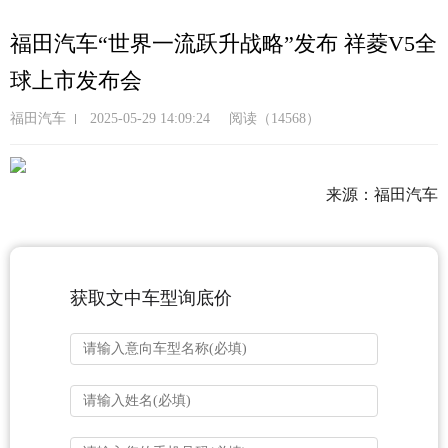
跳
转
福田汽车“世界一流跃升战略”发布 祥菱V5全
到
球上市发布会
主
要
福田汽车
2025-05-29 14:09:24
阅读（14568）
内
容
来源：福田汽车
获取文中车型询底价