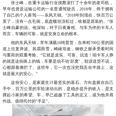
张士峰，在重卡运输行业摸爬滚打了十余年的老司机，
早年也曾是运输公司的一名普通驾驶员，2018年，终于拥有
了自己的个人座驾——东风天锦。“2018年到现在，快百万公
里了，没有一点毛病，底盘螺丝没松过，啥都是原装的。”张
士峰自豪的说。他深知，对于日夜兼程、与车为伴的卡车人
而言，车辆的可靠，就是安身立命的根本。
他的东风天锦，常年满载16吨普货，在单程700公里的国
道上往复奔波。风霜雨雪，崎岖坦途，钢铁之躯承受着时间
与重荷的双重考验。“它就是皮实、可靠、抗造！咱卡车人挣
的就是这份路上的钱，车要是动不动‘趴窝’，耽误送货不说，
心都跟着揪烂了。这些年，它一次也没把我丢在半路上，这
就是最大的安心。”
这份安心，是家庭生计最坚实的基石。方向盘握在自己
手中，百万公里的车轮滚动出的，是稳步提升的收入，是支
撑起小家的希望。车，早已超越了工具的定义，成为他并肩
作战、值得托付的“手足”。