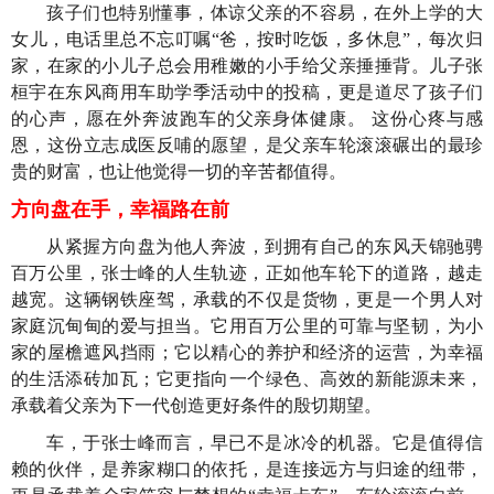
孩子们也特别懂事，体谅父亲的不容易，在外上学的大
女儿，电话里总不忘叮嘱“爸，按时吃饭，多休息”，每次归
家，在家的小儿子总会用稚嫩的小手给父亲捶捶背。儿子张
桓宇在东风商用车助学季活动中的投稿，更是道尽了孩子们
的心声，愿在外奔波跑车的父亲身体健康。 这份心疼与感
恩，这份立志成医反哺的愿望，是父亲车轮滚滚碾出的最珍
贵的财富，也让他觉得一切的辛苦都值得。
方向盘在手，幸福路在前
从紧握方向盘为他人奔波，到拥有自己的东风天锦驰骋
百万公里，张士峰的人生轨迹，正如他车轮下的道路，越走
越宽。这辆钢铁座驾，承载的不仅是货物，更是一个男人对
家庭沉甸甸的爱与担当。它用百万公里的可靠与坚韧，为小
家的屋檐遮风挡雨；它以精心的养护和经济的运营，为幸福
的生活添砖加瓦；它更指向一个绿色、高效的新能源未来，
承载着父亲为下一代创造更好条件的殷切期望。
车，于张士峰而言，早已不是冰冷的机器。它是值得信
赖的伙伴，是养家糊口的依托，是连接远方与归途的纽带，