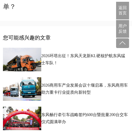
单？
返回
首页
用户
反馈
您可能感兴趣的文章
2026环塔出征！东风天龙新KL硬核护航东风猛
士车队！
2026商用车产业发展会议十堰启幕，东风商用车
助力重卡行业提质向新转型
东风畅行牵引车战略签约600台暨批量200台交车
仪式圆满举办