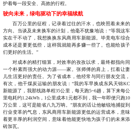
护着每一段安全、高效的行程。
驶向未来，绿电驱动下的幸福续航
百万公里的征程，记录着过往的汗水，也映照着未来的
方向。当谈及未来换车的计划，他毫不犹豫地说：“等我这车
实在干不动了，我想换换东风商用车新能源。毕竟电车综合
成本还是要更低些，这样我就能再多赚一些了。也能给孩子
们更好的生活。”
对成本的精打细算，对效率的孜孜以求，最终都指向同
一个朴素而强大的动力源——家。张师傅的肩上，扛着让妻
儿生活更好的责任。为了省成本，他经常与同行朋友交流，
有次，他干煤炭运输的朋友说：“我的车早换成东风天锦KC
新能源了，我那线路单程35公里，每天跑5~6趟，算下来每公
里电耗约1.24kWh，1公里成本1元都不到，我一年即便只跑10
万公里，这可是能省八九万呐。”朋友的话让他敏锐地捕捉到
行业变革的气息，东风商用车新能源更低的运营成本，意味
着更丰厚的利润空间，意味着他能更快地为孩子们的未来添
砖加瓦。