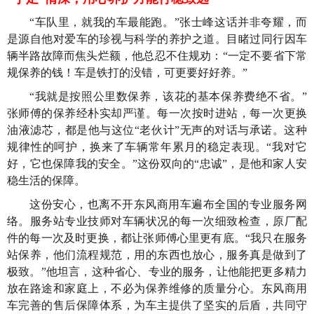
“车队里，就我的车最能跑。”张士峰这话并非夸耀，而
是源自他对爱车的珍视与科学的养护之道。目睹过同行因车
辆半路故障而焦头烂额，他总忍不住规劝：“一定不要省下常
规保养的钱！车是铁打的没错，可更要好好养。”
“我就是按照公里数保养，该花的基本保养费绝不省。”
张师傅的保养经朴实却严谨。每一次按时进站，每一次更换
油液滤芯，都是他与这位“老伙计”无声的对话与承诺。这种
规律性的呵护，换来了车辆常年累月的稳定表现。“我对它
好，它也保障我的安全。”这份双向的“忠诚”，是他和家人安
稳生活的保障。
这份安心，也离不开东风商用车遍布全国的专业服务网
络。服务站专业技师对车辆状况的每一次细致检查，原厂配
件的每一次及时更换，都让张师傅心里更有底。“我只在服务
站保养，他们流程规范，用的东西也放心，服务真是做到了
极致。”他坦言，这种省心、专业的服务，让他能把更多精力
放在路途和家庭上，不必为保养维修的质量分心。东风商用
车完善的售后保障体系，为车主提供了坚实的后盾，共同守