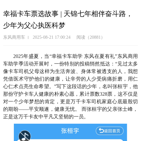
跳
转
幸福卡车票选故事 | 天锦七年相伴奋斗路，
到
少年为父心执医科梦
主
要
东风商用车
2025-08-21 17:00:24
阅读（20881）
内
容
2025年盛夏，当“幸福卡车助学 东风在夏有礼”东风商用
车助学季活动开展时，一份特别的投稿悄然抵达：“见过太多
像卡车司机父母这样为生活奔波、身体常被透支的人，我想
凭借医术守护他们的健康，让辛劳的人少受病痛折磨，用仁
心仁术点亮生命希望。”写下这段话的少年，名叫张桓宇，他
那份守护卡车人健康的朴素心愿，累计票数328票，这不仅是
对一个少年梦想的肯定，更是万千卡车司机家庭心底最殷切
的期盼——平安顺遂，健康无忧。 而张桓宇的父亲张士峰，
正是这万千卡友中平凡又坚韧的一员。