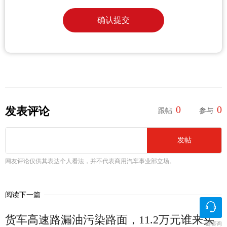
确认提交
0
0
发表评论
跟帖
参与
发帖
网友评论仅供其表达个人看法，并不代表商用汽车事业部立场。
阅读下一篇
货车高速路漏油污染路面，11.2万元谁来买
一键咨询