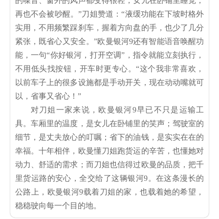
的噪音、窗外的风声都变得很轻，女儿在卧铺里睡觉，
再也不会被吵醒。”刀姐赞道：“液缓功能在下坡时格外
实用，不用频繁踩刹车，握着方向盘的手，也少了几分
紧张，既省心又安全。”欧曼银河9还有智能语音唤醒功
能，一句“你好银河，打开空调”，指令就能立刻执行，
不用低头找按钮，开车时更专心。“这个我非常喜欢，
以前车子上的很多设施都是手动开关，现在动动嘴就可
以，省事又省心！”
对刀姐一家来说，欧曼银河9早已不只是运输工
具。车厢里的温度，是女儿在卧铺里的笑声；驾驶室的
细节，是丈夫放心的叮嘱；省下的油钱，是实实在在的
幸福。十年相伴，欧曼懂刀姐跑货运的辛苦，也懂她对
动力、舒适的需求；而刀姐也信得过欧曼的品质，把千
里货运路的安心，全交给了这辆银河9。在这条漫长的
公路上，欧曼银河9载着刀姐的家，也载着她的希望，
稳稳驶向每一个目的地。