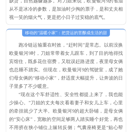
缺货，自然越赚越多。对刀姐来说，欧曼银河9的省油
从不是冰冷的参数，是加油时少掏的票子，是和丈夫相
视一笑的烟火气，更是把小日子过安稳的底气。
移动的“温暖小家”：把货运的苦酿成生活的甜
跑冷链运输重在时效，“赶时间”是常态。以前没换
欧曼银河9时，刀姐常带着女儿跟车，到了目的地得找
宾馆住，既多花住宿费，又耽误赶路进度，夜里母女俩
也总睡不踏实。但现在，欧曼银河9的驾驶室，成了她
们母女俩的“移动小家”，舒适度大幅提升，让奔波的日
子里多了不少暖意。
“现在这个车舒适性、安全性都提上来了，我也能
少操心。”刀姐的丈夫每次看着妻子和女儿上车，心里
的牵挂就少了大半。欧曼银河9的超大卧铺，是母女俩
的“安心床”，宽敞的空间足够两人踏实睡个好觉，再也
不用挤在狭小铺位上辗转反侧；气囊座椅更是“贴心帮