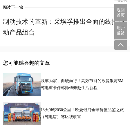
一键咨询
阅读下一篇
返回
首页
制动技术的革新：采埃孚推出全面的线控制
用户
动产品组合
反馈
您可能感兴趣的文章
以车为家，向暖而行！高效节能的欧曼银河5M
纯电重卡伴韩师傅奔赴生活新程
13天9城2030公里！欧曼银河全球价值品鉴之旅
（纯电篇）寒区线收官