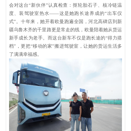
会对这台“新伙伴”认真检查：抠轮胎石子、核冷链温
度、装驾驶室热水——这是她跑长途养成的“出车仪
式”。十年来，她开着欧曼跑遍全国，河北高碑店到新
疆乌鲁木齐的千里路更是常走的线，欧曼陪着她从货运
新手成长为老手。而这台新车不仅是跑长途的“得力搭
档”，更把“移动的家”搬进驾驶室，让她的货运生活多
了满满幸福感。