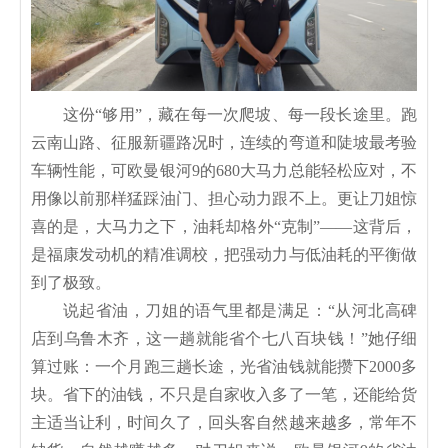
这份“够用”，藏在每一次爬坡、每一段长途里。跑
云南山路、征服新疆路况时，连续的弯道和陡坡最考验
车辆性能，可欧曼银河9的680大马力总能轻松应对，不
用像以前那样猛踩油门、担心动力跟不上。更让刀姐惊
喜的是，大马力之下，油耗却格外“克制”——这背后，
是福康发动机的精准调校，把强动力与低油耗的平衡做
到了极致。
说起省油，刀姐的语气里都是满足：“从河北高碑
店到乌鲁木齐，这一趟就能省个七八百块钱！”她仔细
算过账：一个月跑三趟长途，光省油钱就能攒下2000多
块。省下的油钱，不只是自家收入多了一笔，还能给货
主适当让利，时间久了，回头客自然越来越多，常年不