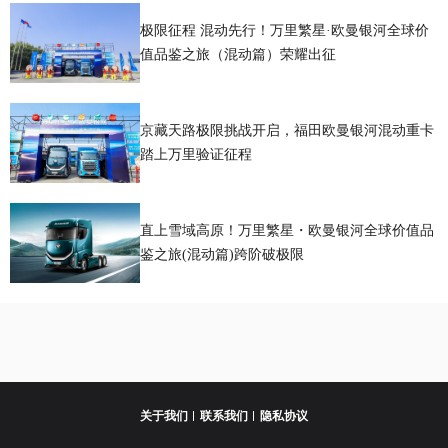
极限征程 混动先行！万里繁星·欧曼银河全球价
值品鉴之旅（混动篇）荣耀出征
京藏天路极限挑战开启，福田欧曼银河混动重卡
踏上万里验证征程
直上雪域高原！万里繁星・欧曼银河全球价值品
鉴之旅(混动篇)跨阶破极限
关于我们
联系我们
隐私协议