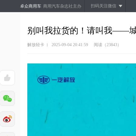
扫码关注微信
卓众商用车
商用汽车杂志社主办
别叫我拉货的！请叫我——城
解放轻卡
2025-09-04 20:41:59
阅读（23843）