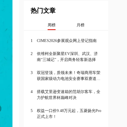
热门文章
周榜
月榜
1
CIMES2026参展观众网上登记指南
2
依维柯全新聚星EV深圳、武汉、济
南“三城记”，开启商务轻客新选择
3
双冠登顶，质领未来！奇瑞商用车荣
获国家级动力电池安全赛事双赛道一
等奖
4
搭载艾里逊变速箱的范胡尔客车，全
力护航世界杯巅峰对决
5
权益一口价9.48万元起，五菱扬光Pro
正式上市！