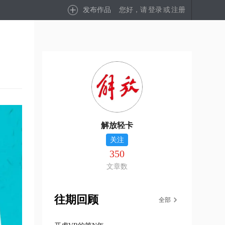
发布作品
您好，请
登录
或
注册
解放轻卡
关注
350
文章数
往期回顾
全部