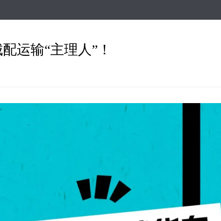
跳
转
到
主
配运输“主理人”！
要
内
容