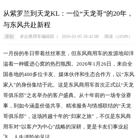
跳
转
从紫罗兰到天龙KL：一位“天龙哥”的20年，
到
与东风共赴新程
主
要
原创
卓众商用车编辑部
2026-02-05 20:42:08
阅读（24589）
内
容
一月份的冬日带着丝丝寒意，但东风商用车的发源地却洋
溢着一种暖进心窝的热烈氛围。2026年1月26日，来自全
国各地的400多位卡友、媒体伙伴和生态合作方，以“东风
家人”的身份集结于此。这是东风商用车首次正式以“天龙
哥俱乐部”之名举办的客户盛典。从十年前的一场专业赛
事，到如今涵盖价值共享、精准服务与情感联结的“天龙
哥俱乐部”，这场跨越十年的“归家之旅”，不仅是东风商
用车对“以客户为中心”战略的深耕，更是卡友们事业起
飞、人生进阶的见证。