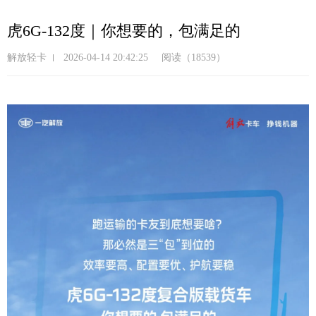
跳
转
虎6G-132度｜你想要的，包满足的
到
主
解放轻卡
2026-04-14 20:42:25
阅读（18539）
要
内
容