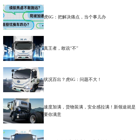
虎6G：把解决痛点，当个事儿办
真王者，敢说“不”
状况百出？虎6G：问题不大！
速度加满，货物装满，安全感拉满！新领途就是
要你满意