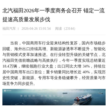
跳
转
北汽福田2026年一季度商务会召开 锚定一流
到
提速高质量发展步伐
主
要
福田汽车
2026-04-26 15:01:54
阅读（23144）
内
容
当前，中国商用车行业迎来结构性复苏，国内市场稳步
回暖、海外出口持续高增、新能源渗透率不断提升，智能化
与营销模式变革加速推进。在行业转型升级的关键节点，北
汽福田凭借前瞻战略与高效执行，今年一季度实现总销量近
18.4万辆，继续领跑行业大盘；出口同比大增 34%，持续位
居中国商用车出口首位；重卡销量同比增长近 40%，实现历
史性突破，新能源、专用车等业务稳健攀升，经营质量与市
场竞争力同步提升。