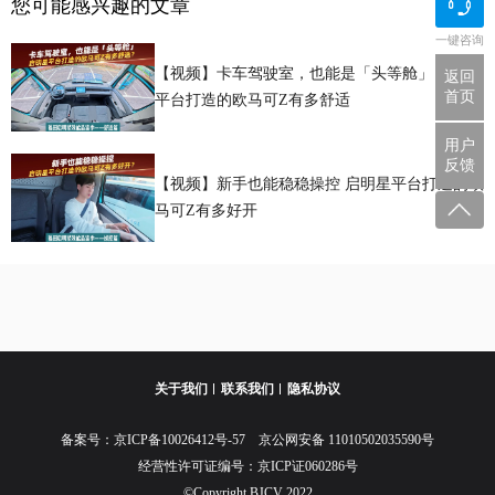
您可能感兴趣的文章
一键咨询
【视频】卡车驾驶室，也能是「头等舱」 启明星
返回
首页
平台打造的欧马可Z有多舒适
用户
反馈
【视频】新手也能稳稳操控 启明星平台打造的欧
马可Z有多好开
关于我们
联系我们
隐私协议
备案号：
京ICP备10026412号-57
京公网安备 11010502035590号
经营性许可证编号：京ICP证060286号
©Copyright BJCV 2022