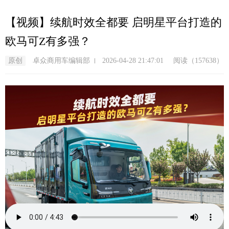
跳
转
【视频】续航时效全都要 启明星平台打造的
到
欧马可Z有多强？
主
要
原创
卓众商用车编辑部
2026-04-28 21:47:01
阅读（157638）
内
容