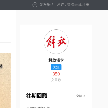
发布作品
您好，请
登录
或
注册
解放轻卡
关注
350
文章数
往期回顾
全部