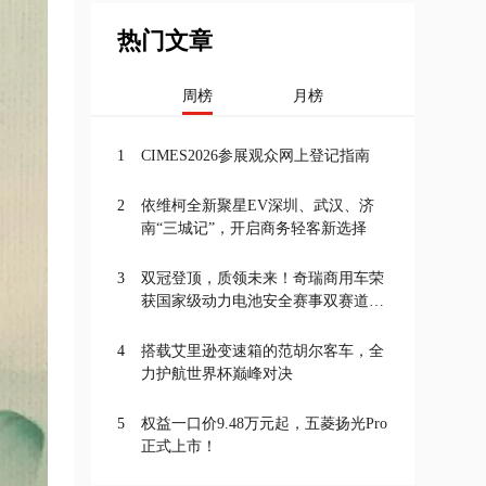
热门文章
周榜
月榜
1
CIMES2026参展观众网上登记指南
2
依维柯全新聚星EV深圳、武汉、济
南“三城记”，开启商务轻客新选择
3
双冠登顶，质领未来！奇瑞商用车荣
获国家级动力电池安全赛事双赛道一
等奖
4
搭载艾里逊变速箱的范胡尔客车，全
力护航世界杯巅峰对决
5
权益一口价9.48万元起，五菱扬光Pro
正式上市！