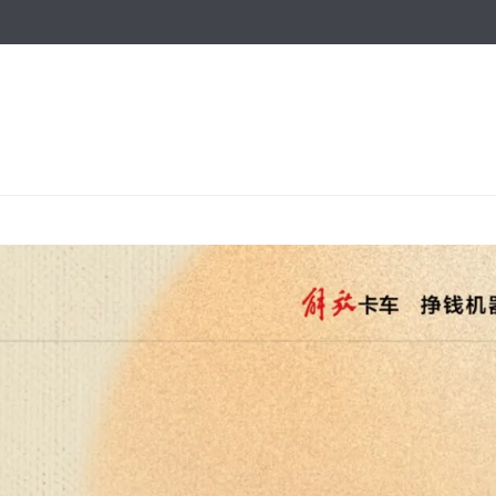
跳
转
到
主
要
内
容