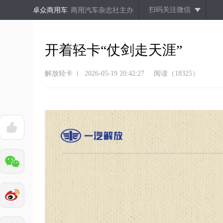
扫码关注微信
卓众商用车
商用汽车杂志社主办
开着轻卡“仗剑走天涯”
解放轻卡
2026-05-19 20:42:27
阅读（18325）