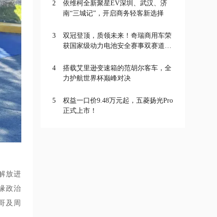
2
依维柯全新聚星EV深圳、武汉、济
南“三城记”，开启商务轻客新选择
3
双冠登顶，质领未来！奇瑞商用车荣
获国家级动力电池安全赛事双赛道一
等奖
4
搭载艾里逊变速箱的范胡尔客车，全
力护航世界杯巅峰对决
5
权益一口价9.48万元起，五菱扬光Pro
正式上市！
汽解放进
缘政治
哥及周