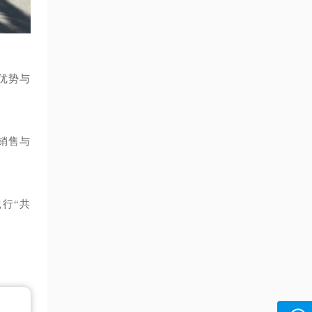
优势与
销售与
行“共