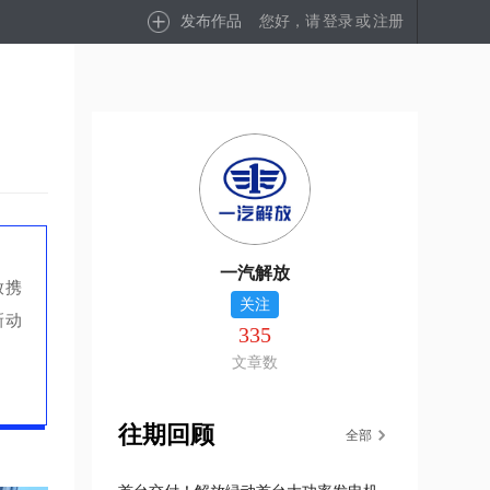
发布作品
您好，请
登录
或
注册
一汽解放
放携
关注
新动
335
文章数
往期回顾
全部