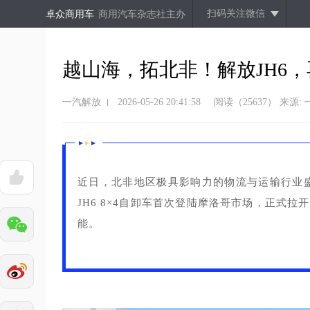
扫码关注微信
卓众商用车
商用汽车杂志社主办
越山海，拓北非！解放JH6
一汽解放
2026-05-26 20:41:58
阅读（25637）
来源:
近日，北非地区极具影响力的物流与运输行业盛会
JH6 8×4自卸车首次登陆摩洛哥市场，正式
能。