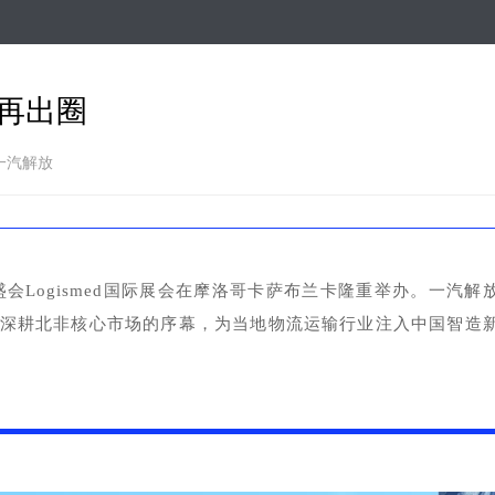
跳
转
到
主
，再出圈
要
内
容
 一汽解放
Logismed国际展会在摩洛哥卡萨布兰卡隆重举办。一汽解
拉开深耕北非核心市场的序幕，为当地物流运输行业注入中国智造