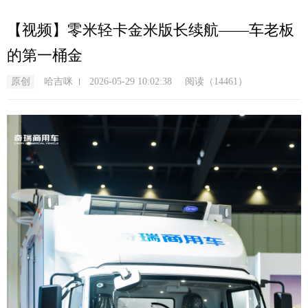
跳
转
【视频】零米轻卡金米版长续航——车老板
到
的第一桶金
主
要
原创
哈吉咪
2026-05-29 10:02:38
阅读（14461）
内
容