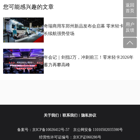
返回
您可能感兴趣的文章
首页
用户
奇瑞商用车郑州新品发布会启幕 零米轻卡金米版
反馈
长续航强势登场
年会记｜剑指2万，冲刺前三！零米轻卡2026年
蓄力再攀高峰
关于我们
联系我们
隐私协议
备案号：
京ICP备10026412号-57
京公网安备 11010502035590号
经营性许可证编号：京ICP证060286号