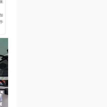
来
加
作