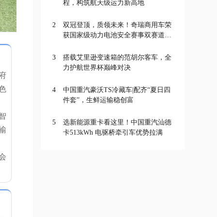
程，构筑航天级运力新高地
2
双冠登顶，质领未来！奇瑞商用车荣
获国家级动力电池安全赛事双赛道一
等奖
3
搭载艾里逊变速箱的范胡尔客车，全
力护航世界杯巅峰对决
府
色
4
中国重汽豪沃TS冷藏车|配齐“夏日四
件套”，生鲜运输稳创富
智
5
选新能源重卡看这里！中国重汽汕德
输
卡513kWh 电驱桥牵引车优势拉满
会