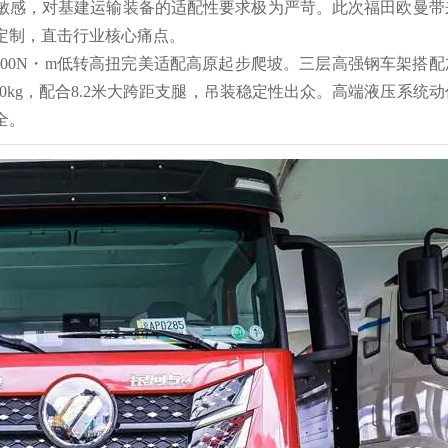
态敏感，对基建运输装备的适配性要求极为严苛。此次福田欧曼带
定制，直击行业核心痛点。
1800N・m低转高扭完美适配高原起步爬坡。三层高强钢车架搭配
00kg，配合8.2米大跨距支腿，吊装稳定性出众。高端液压系统动
全。