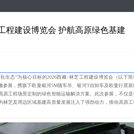
跳
转
到
主
芝工程建设博览会 护航高原绿色基建
要
内
容
、强化生态”为核心目标的2026西藏･林芝工程建设博览会（以下简
邀参展，携旗下欧曼银河5M随车吊、银河T自卸车及欧曼行星新
高原工程场景定制的绿色智能运输解决方案。此次参展，不仅是
为林芝及周边区域基建高质量发展注入了强劲动力，推动高原工