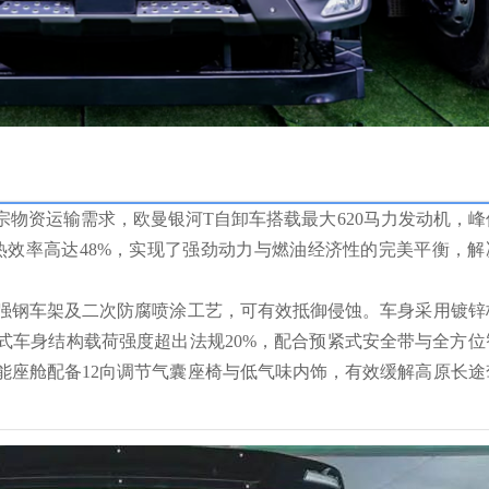
物资运输需求，欧曼银河T自卸车搭载最大620马力发动机，峰
箱，热效率高达48%，实现了强劲动力与燃油经济性的完美平衡，解
强钢车架及二次防腐喷涂工艺，可有效抵御侵蚀。车身采用镀锌
式车身结构载荷强度超出法规20%，配合预紧式安全带与全方位
能座舱配备12向调节气囊座椅与低气味内饰，有效缓解高原长途