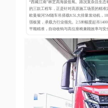
“西藏江南”林芝高海拔低氧、路况复杂且生
的三款工程车，正是针对高原施工场景的精准
欧曼银河5M随车吊搭载8.5L大排量发动机，
强板簧，承载力行业领先。2.5米幅度起吊140
平顺精准，自动收钩与高位座椅兼顾效率与安