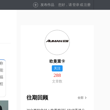
发布作品
您好，请
登录
或
注册
欧曼重卡
称
关注
能
288
福
文章数
程
往期回顾
全部