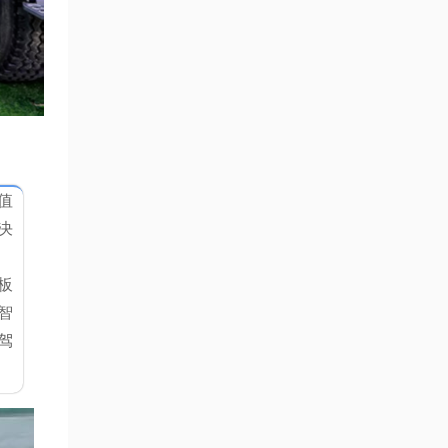
值
决
板
智
驾