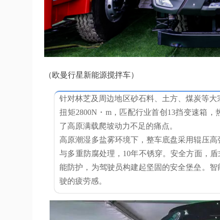
（欧曼行星新能源搅拌车）
针对林芝及周边地区砂石料、土方、煤炭等大宗
扭矩2800N・m，匹配行业首创13挡变速
了高原满载爬坡动力不足的痛点。
高原潮湿多盐雾环境下，整车底盘采用辊压高
与多重防腐处理，10年不锈穿。安全方面，盾
能防护，为驾驶员构建起坚固的安全堡垒。智
驶的疲劳感。