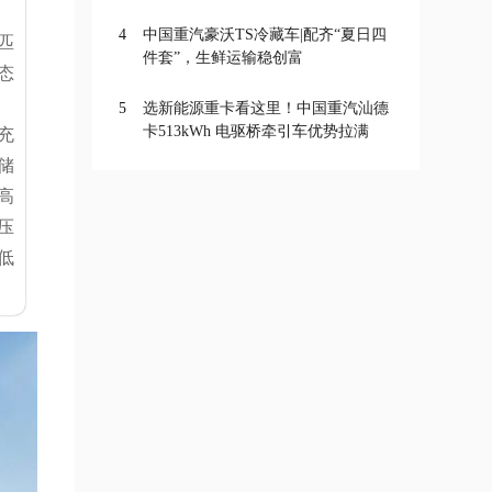
4
中国重汽豪沃TS冷藏车|配齐“夏日四
匹
件套”，生鲜运输稳创富
态
5
选新能源重卡看这里！中国重汽汕德
卡513kWh 电驱桥牵引车优势拉满
充
储
高
压
低