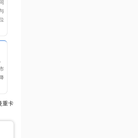
同
与
位
。
市
降
曼重卡