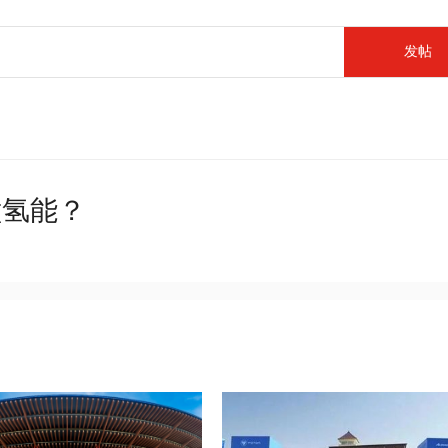
发帖
磕氢能？