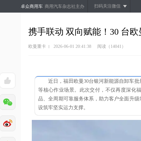
扫码关注微信
卓众商用车
商用汽车杂志社主办
携手联动 双向赋能！30 台
欧曼重卡
2026-06-01 20:41:38
阅读（14041）
近日，福田欧曼30台银河新能源自卸车
等核心作业场景。此次交付，不仅再度深化
品、全周期可靠服务体系，助力客户全面升级
设筑牢坚实运力支撑。