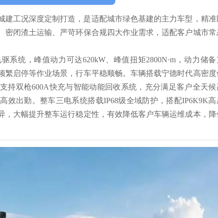
城建工况深度定制打造，是适配城市绿色基建的主力车型，精准
、密闭渣土运输、严苛环保合规四大作业需求，适配客户城市常
。
系统，峰值动力可达620kW、峰值扭矩2800N·m，动力储备
频繁启停等作业场景，行车平稳顺畅。车辆搭载宁德时代高密度
版本，支持双枪600A快充与智能动能回收系统，充分满足客户全天候
效出勤。整车三电系统搭载IP68级全域防护，搭配IP6K9K高
异，大幅提升整车运行稳定性，有效降低客户车辆运维成本，降