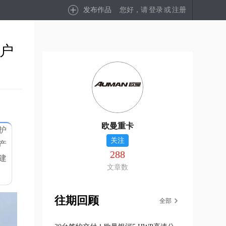
发布作品
您好，请
登录
或
注册
客户
欧曼重卡
护
关注
产
288
建
文章数
往期回顾
全部