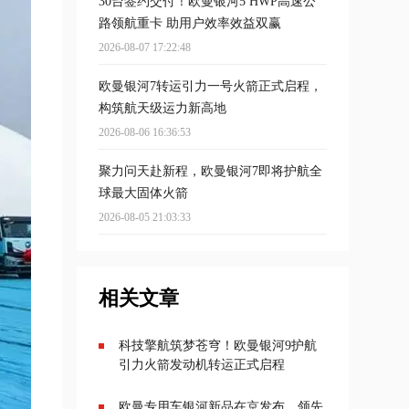
30台签约交付！欧曼银河5 HWP高速公
路领航重卡 助用户效率效益双赢
2026-08-07 17:22:48
欧曼银河7转运引力一号火箭正式启程，
构筑航天级运力新高地
2026-08-06 16:36:53
聚力问天赴新程，欧曼银河7即将护航全
球最大固体火箭
2026-08-05 21:03:33
相关文章
科技擎航筑梦苍穹！欧曼银河9护航
引力火箭发动机转运正式启程
欧曼专用车银河新品在京发布，领先