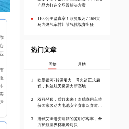
产品力打造全场景解决方案
1100公里鉴真章！欧曼银河7 16N大
马力燃气车甘川节气挑战赛出征
作
心
热门文章
匹
周榜
月榜
市
服
1
欧曼银河7转运引力一号火箭正式启
本
程，构筑航天级运力新高地
实
2
双冠登顶，质领未来！奇瑞商用车荣
运
获国家级动力电池安全赛事双赛道一
等奖
3
搭载艾里逊变速箱的范胡尔客车，全
力护航世界杯巅峰对决