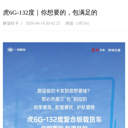
跳
转
虎6G-132度｜你想要的，包满足的
到
主
解放轻卡
2026-04-14 20:42:25
阅读（18554）
要
内
容