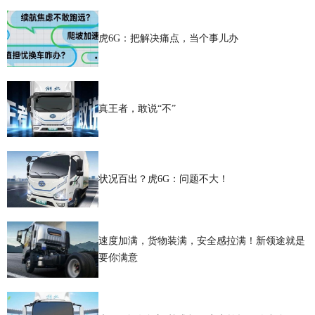
虎6G：把解决痛点，当个事儿办
真王者，敢说“不”
状况百出？虎6G：问题不大！
速度加满，货物装满，安全感拉满！新领途就是
要你满意