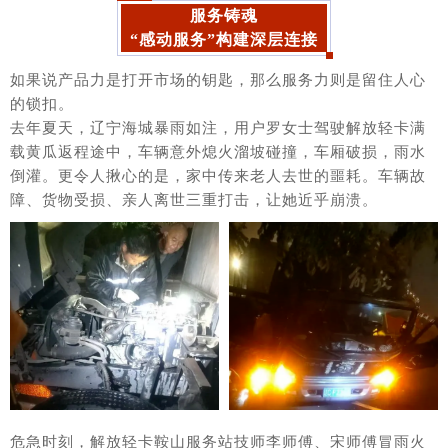
服务铸魂
“感动服务”构建深层连接
如果说产品力是打开市场的钥匙，那么服务力则是留住人心
的锁扣。
去年夏天，辽宁海城暴雨如注，用户罗女士驾驶解放轻卡满
载黄瓜返程途中，车辆意外熄火溜坡碰撞，车厢破损，雨水
倒灌。更令人揪心的是，家中传来老人去世的噩耗。车辆故
障、货物受损、亲人离世三重打击，让她近乎崩溃。
危急时刻，解放轻卡鞍山服务站技师李师傅、宋师傅冒雨火