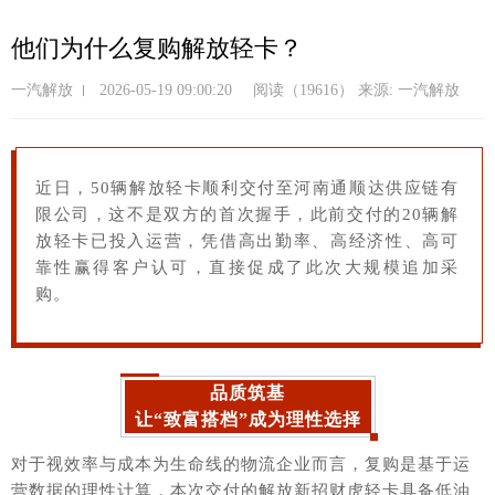
跳
转
他们为什么复购解放轻卡？
到
主
一汽解放
2026-05-19 09:00:20
阅读（19616）
来源: 一汽解放
要
内
容
近日，50辆解放轻卡顺利交付至河南通顺达供应链有
限公司，这不是双方的首次握手，此前交付的20辆解
放轻卡已投入运营，凭借高出勤率、高经济性、高可
靠性赢得客户认可，直接促成了此次大规模追加采
购。
品质筑基
让“致富搭档”成为理性选择
对于
视效率
与成本为生命线的物流企业而言，复购是基于运
营数据的理性计算，本次交付的解放新招财虎轻卡具备低油