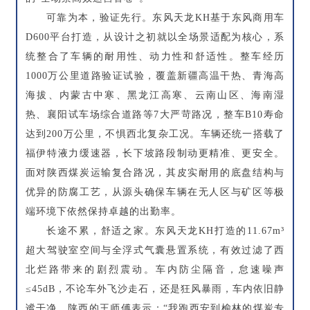
可靠为本，验证先行。东风天龙KH基于东风商用车
D600平台打造，从设计之初就以全场景适配为核心，系
统整合了车辆的耐用性、动力性和舒适性。整车经历
1000万公里道路验证试验，覆盖新疆高温干热、青海高
海拔、内蒙古中寒、黑龙江高寒、云南山区、海南湿
热、襄阳试车场综合道路等7大严苛路况，整车B10寿命
达到200万公里，不惧西北复杂工况。车辆还统一搭载了
福伊特液力缓速器，长下坡路段制动更精准、更安全。
面对陕西煤炭运输复合路况，其皮实耐用的底盘结构与
优异的防腐工艺，从源头确保车辆在无人区与矿区等极
端环境下依然保持卓越的出勤率。
长途不累，舒适之家。东风天龙KH打造的11.67m³
超大驾驶室空间与全浮式气囊悬置系统，有效过滤了西
北烂路带来的剧烈震动。车内防尘隔音，怠速噪声
≤45dB，不论车外飞沙走石，还是狂风暴雨，车内依旧静
谧干净。陕西的王师傅表示：“我跑西安到榆林的煤炭专