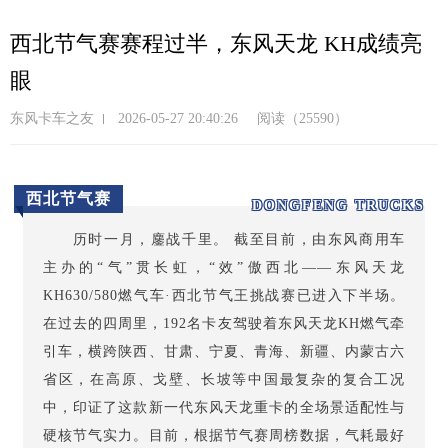
跳
转
西北节气赛赛程过半，东风天龙 KH成绩亮
到
眼
主
要
东风卡车之友
2026-05-27 20:40:26
阅读（25590）
内
容
西北节气赛
DONGFENG TRUCKS
历时一月，鏖战千里。 截至目前，由东风商用车
主办的“气”贯长虹，“效”傲西北——东风天龙
KH630/580燃气车·西北节气王挑战赛已进入下半场。
在过去的四周里，192名卡友驾驶着东风天龙KH燃气牵
引车，横跨陕西、甘肃、宁夏、青海、新疆、内蒙古六
省区，在高原、戈壁、长坡等中国最复杂的复合工况
中，印证了这款新一代东风天龙重卡的全场景适配性与
硬核节气实力。目前，根据节气赛周榜数据，气耗最好