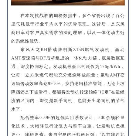
在本次挑战赛的周榜数据中，多个省份出现了百公
里气耗低于行业平均水平的优异表现。这背后，是东风
商用车对客户真实需求的深刻理解，以及一体化动力链
的系统性优势。
东风天龙KH搭载康明斯Z15N燃气发动机、赢动
AMT变速箱与DF后桥组成的一体化动力链，底层数据互
通，深度协同标定。发动机最低比气耗仅为176g/kWh，
让每一立方米燃气都能充分燃烧释放能量；赢动AMT变
速箱传动效率高达99.8%，换挡逻辑精准智能，无论上坡
降挡还是下坡滑行，都能将发动机转速始终“框定”在最经
济的区间内，即使是新手司机，也能开出老司机的节气
水平。
配合整车0.396的超低风阻系数设计、200余项轻量
化技术，大幅降低行驶阻力与整车自重，让发动机负担
更小、跑得更省。来自宁夏的张师傅反馈：“以前跑西北