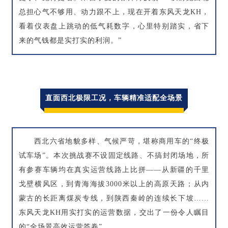
总担心气不够用、动力跟不上，现在开着东风天龙KH，
看着仪表盘上跳动的低气耗数字，心里特别踏实，省下
来的气钱都是实打实的利润。”
直面西北极限工况，车辆精准适配全场景
西北六省地貌多样、气候严苛，堪称商用车的“终极
试车场”。本次挑战赛不设固定线路、不搞封闭场地，所
有参赛车辆均在真实运营线路上比拼——从新疆的千里
戈壁横风区，到青海海拔3000米以上的高原天路；从内
蒙古的长距离煤炭专线，到陕西秦岭的连续长下坡……
东风天龙KH用实打实的运营数据，交出了一份令人瞩目
的“全场景高效运营答卷”。