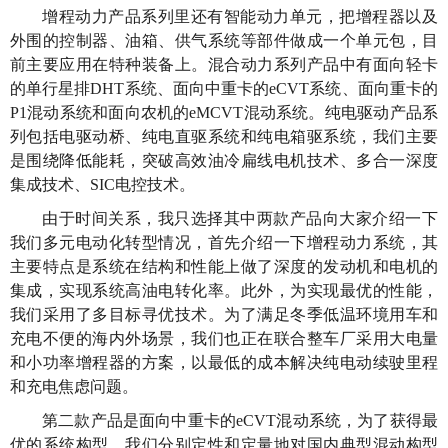
增程动力产品系列里还有智能动力单元，把增程器以及
外围的控制器、油箱、供气系统等部件做成一个单元包，目
前主要应用在特种装备上。混合动力系列产品中有面向轻卡
的单行星排DHT系统、面向中重卡的eCVT系统、面向重卡的
P1混动系统和面向农机的eMCVT混动系统。纯电驱动产品系
列包括电驱动桥、纯电直驱系统和纯电箱驱系统，我们主要
是围绕降低能耗，突破高效油冷扁线电机技术、多合一深度
集成技术、SIC电控技术。
由于时间关系，我只选择其中两款产品向大家介绍一下
我们多元电动化转型情况，首先介绍一下增程动力系统，其
主要特点是系统在结构和性能上做了深度的发动机和电机的
集成，实现系统高油电转化率。此外，为实现最优的性能，
我们采用了多目标寻优技术。为了满足冬季低温环境用车和
充电不便的海内外场景，我们也正在联合整车厂采用大电量
和小功率增程器的方案，以最低的成本解决纯电动续驶里程
和充电焦虑问题。
第二款产品是面向中重卡的eCVT混动系统，为了获得最
优的系统构型，我们分别定性和定量地对国内典型混动构型