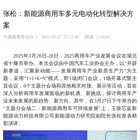
跳
转
张松：新能源商用车多元电动化转型解决方
到
案
主
要
中国商用车论坛
2025-03-27 23:12:46
阅读（12656）
内
容
2025年3月26日-28日，2025商用车产业发展会议在湖北
省十堰市举办。本次会议由中国汽车工业协会主办，以“开辟
新赛道，汇聚新动能——发展商用车产业新质生产力”为主
题，采用“1+1+6+N”模式，即1场闭门会议，1场开幕式暨主
旨会议，6个主题分会场和其他相关对接、展示等活动，旨在
深入分析商用车发展面临的新机遇、新挑战，探讨商用车产
业未来发展的新趋势、新方向。其中，在3月27日下午举办的
“主题分会场二：新能源商用车可持续发展”上，玉柴芯蓝新
能源动力科技有限公司新能源动力研究院副院长张松发表精
彩演讲。