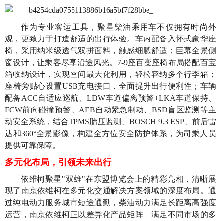
作为专业客运工具，聚星柴油乘用车不仅拥有时尚外
观，更致力于打造舒适的出行体验。车内配备入怀式豪华座
椅，采用纳米级透气双拼面料，触感细腻舒适；巨幕全景侧
窗设计，让乘客尽享沿途风光。7-9座百变座椅布局搭配百宝
箱收纳设计，实现空间最大化利用，轻松容纳多个行李箱；
座椅旁贴心设置USB充电接口，全面提升出行便利性；车辆
配备ACC自适应巡航、LDW车道偏离预警+LKA车道保持、
FCW前向碰撞预警、AEB自动紧急制动、BSD盲区监测等主
动安全系统，结合TPMS胎压监测、BOSCH 9.3 ESP、前后雷
达和360°全景影像，构建全方位安全防护体系，为司乘人员
提供可靠保障。
多元化布局，引领未来出行
依维柯聚星"双雄"在东盟博览会上的精彩亮相，清晰展
现了南京依维柯在多元化交通解决方案领域的深度布局。通
过纯电动力服务城市短途通勤，柴油动力满足长距离高强度
运营，南京依维柯正以差异化产品矩阵，满足不同市场的多