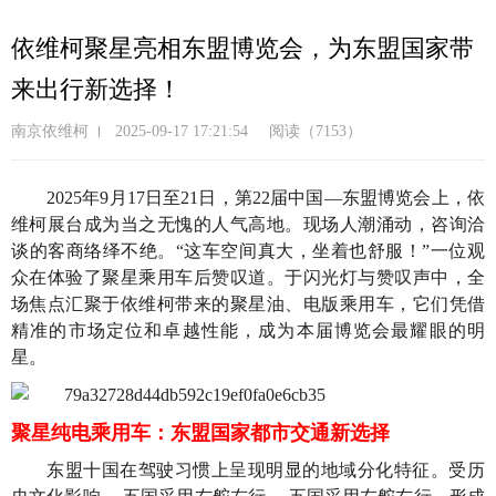
跳
转
依维柯聚星亮相东盟博览会，为东盟国家带
到
来出行新选择！
主
要
南京依维柯
2025-09-17 17:21:54
阅读（7153）
内
容
2025年9月17日至21日，第22届中国—东盟博览会上，依
维柯展台成为当之无愧的人气高地。现场人潮涌动，咨询洽
谈的客商络绎不绝。“这车空间真大，坐着也舒服！”一位观
众在体验了聚星乘用车后赞叹道。于闪光灯与赞叹声中，全
场焦点汇聚于依维柯带来的聚星油、电版乘用车，它们凭借
精准的市场定位和卓越性能，成为本届博览会最耀眼的明
星。
聚星纯电乘用车：东盟国家都市交通新选择
东盟十国在驾驶习惯上呈现明显的地域分化特征。受历