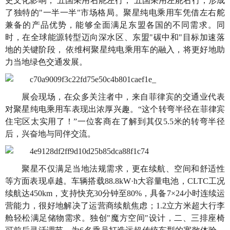
史文化影响， 五国采用右舵左行， 五国采用左舵右行，形成
了独特的"一半一半"市场格局。聚星纯电乘用车凭借左右舵
兼备的产品优势，能够全面满足东盟各国的不同需求。同
时，在全球能源转型迈向深水区、东盟"碳中和"目标加速落
地的关键阶段， 依维柯聚星纯电乘用车的融入，将更好地助
力当地绿色交通发展。
展会现场，在众多关注者中，来自菲律宾的交通业代表
对聚星纯电乘用车表现出浓厚兴趣。“这个转弯半径在菲律宾
住宅区太实用了！”一位客商在了解到其仅5.5米的转弯半径
后，兴奋地与同伴交流。
聚星不仅满足当地法规需求，更在续航、空间和舒适性
等方面表现卓越。车辆搭载88.8kW·h大容量电池，CLTC工况
续航达450km，支持快充30分钟至80%，具备7×24小时连续运
营能力，很好地解决了运营商续航焦虑；1.2立方米超大行李
舱轻松满足储物需求。独创"魔方空间"设计，二、三排座椅