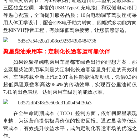
可前后灵活调节，为6名乘员打造远超传统车型的宽敞体验。
三区独立空调、丰富的USB/Type-C充电接口和双侧电动移门
等贴心配置，全面提升服务品质；10向电动调节驾驶座椅采
用人体工学设计，配合EPS电子助力转向、四幅式多功能方向
盘和NVH静音工程，有效降低驾乘疲劳，让您倍感舒适。
聚星柴油乘用车：定制化长途客运可靠伙伴
如果说聚星纯电乘用车是都市绿色出行的理想方案，那
么聚星柴油乘用车则是为定制化长途客运量身打造的高效利
器。车辆搭载全新上汽π 2.0T高性能柴油发动机，凭借0.3的
超低风阻系数和高达96.4%的传动效率，实现百公里油耗仅
7.4L的出色表现，达到乘用车级别的能效水准。
在全生命周期成本（TCO）控制方面，依维柯聚星表现
卓越，为运营商提供极具价值的投资回报。通过显著降低运
营成本，有效提升收益水平，成为定制化客运市场的优选之
作。