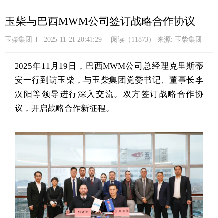
跳
转
玉柴与巴西MWM公司签订战略合作协议
到
主
玉柴集团
2025-11-21 20:41:29
阅读（11873）
来源: 玉柴集团
要
内
2025年11月19日，巴西MWM公司总经理克里斯蒂
容
安一行到访玉柴，与玉柴集团党委书记、董事长李
汉阳等领导进行深入交流。双方签订战略合作协
议，开启战略合作新征程。