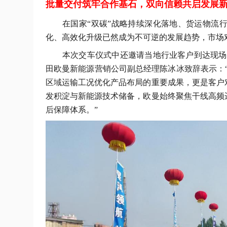
批量交付筑牢合作基石，双向信赖共启发展
在国家
“双碳”战略持续深化落地、货运物流
化、高效化升级已然成为不可逆的发展趋势，市场
本次交车仪式
中
还邀请
当地
行业客户
到达
现场
田欧曼新能源营销公司副总经理陈冰冰致辞表示：“
区域运输工况优化产品布局的重要成果，更是客户
发积淀与新能源技术储备，欧曼始终聚焦干线高频
后保障体系。
”