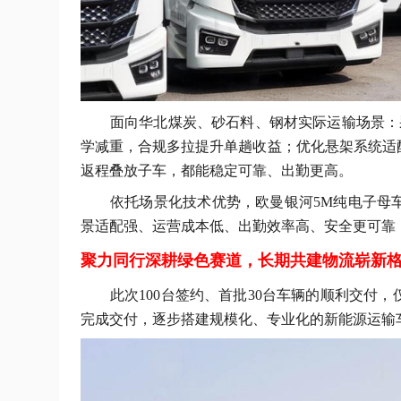
面向华北煤炭、砂石料、钢材实际运输场景：
学减重，合规多拉提升单趟收益；优化悬架系统适
返程叠放子车，都能稳定可靠、出勤更高。
依托场景化技术优势，欧曼银河
5M纯电子母
景适配强、运营成本低、出勤效率高、安全更可靠
聚力同行深耕绿色赛道，长期共建物流崭新
此次
100台签约、
首批
30台车辆的顺利交付
完成交付，逐步搭建规模化、专业化的新能源运输