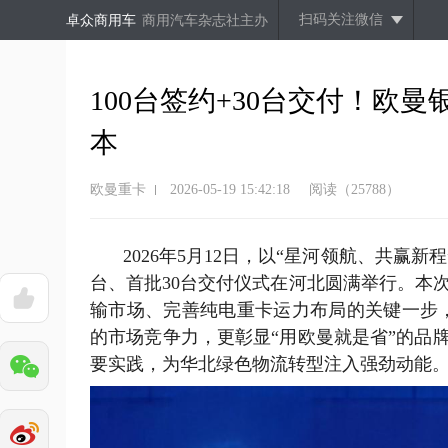
扫码关注微信
卓众商用车
商用汽车杂志社主办
100台签约+30台交付！欧
本
欧曼重卡
2026-05-19 15:42:18
阅读（25788）
2026年5月12日，以“星河领航、共赢
新
程
台、首批30台交付仪式在河北圆满举行。本
输市场、完善
纯电重卡
运力布局的关键一步
的市场竞争力，
更彰显“用欧曼就是省”的品
要实践，为华北绿色物流转型注入强劲动能