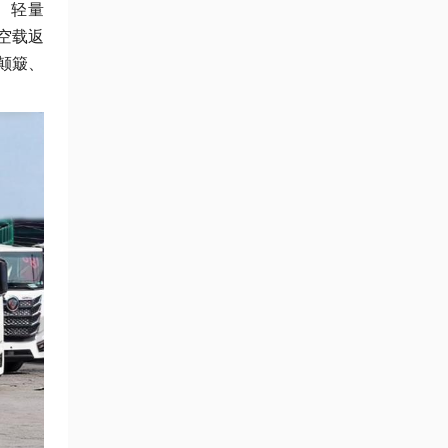
、轻量
空载返
颠簸、