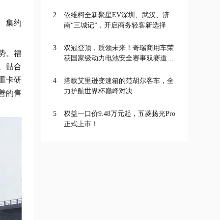
2
依维柯全新聚星EV深圳、武汉、济
、集约
南“三城记”，开启商务轻客新选择
3
双冠登顶，质领未来！奇瑞商用车荣
势。福
获国家级动力电池安全赛事双赛道一
、贴合
等奖
重卡研
4
搭载艾里逊变速箱的范胡尔客车，全
力护航世界杯巅峰对决
善的售
5
权益一口价9.48万元起，五菱扬光Pro
正式上市！