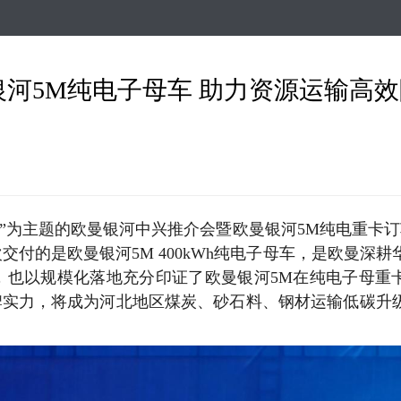
跳
转
到
主
曼银河5M纯电子母车 助力资源运输高
要
内
容
”为主题的欧曼银河中兴推介会暨欧曼银河5M纯电重卡订车
次交付的
是
欧曼银河5M
400kWh纯电子母车
，是欧曼深耕
，也以规模化落地充分印证了欧曼银河5M在纯电子母重
牌实力，
将成为河北地区煤炭、
砂石料、
钢材运输低碳升
。