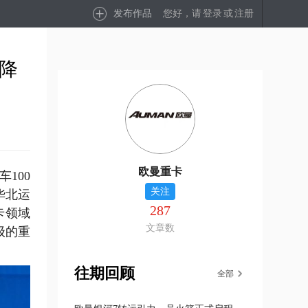
发布作品
您好，请
登录
或
注册
效降
欧曼重卡
100
关注
华北运
287
卡领域
文章数
级的重
往期回顾
全部