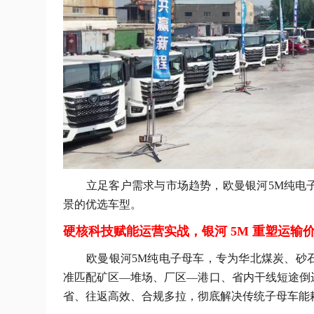
立足客户需求与市场趋势，欧曼银河
5M纯电
景的优选车型。
硬核科技赋能运营实战，银河 5M 重塑运输
欧曼银河
5M纯电子母车，专为华北煤炭、砂
准匹配矿区—堆场、厂区—港口、省内干线短途倒
省、往返高效、合规多拉，彻底解决传统子母车能