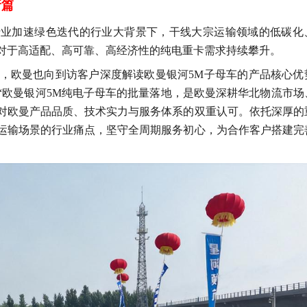
新篇
行业加速绿色迭代的行业大背景下，干线大宗运输领域的低碳化
对于高适配、高可靠、高经济性的
纯电
重卡需求持续攀升。
，
欧曼也
向到访客户深度解读欧曼银河
5M子母车的产品核心优
欧曼银河5M纯电
子母车
的批量落地，是欧曼深耕华北物流市场
对欧曼产品品质、技术实力与服务体系的双重认可。依托深厚的
运输场景的行业痛点，坚守全周期服务初心，为合作客户搭建完