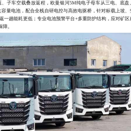
返、子车空载叠放返程，欧曼银河
5M纯电子母车从三电、底盘
h大容量电池，配合全栈自研电控与高效电驱桥，针对标载上坡、
返一趟能耗更低；专业电池预警平台+多重防护结构，应对矿区
保障。