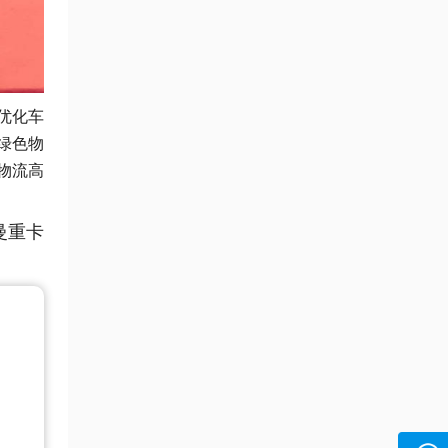
优化车
绿色物
物流高
曼重卡