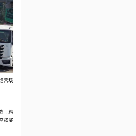
运营场
造，精
空载能