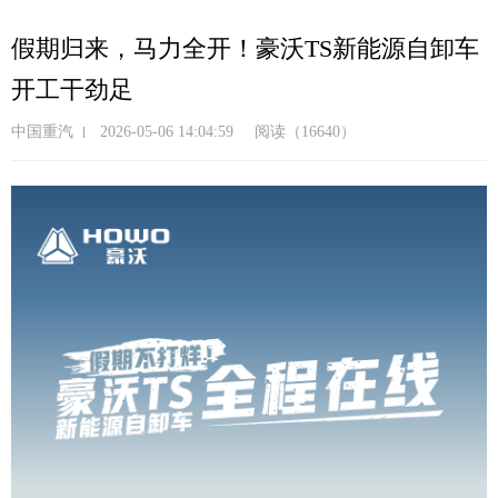
跳
转
假期归来，马力全开！豪沃TS新能源自卸车
到
开工干劲足
主
要
中国重汽
2026-05-06 14:04:59
阅读（16640）
内
容