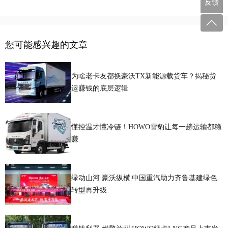
反馈
您可能感兴趣的文章
为啥老卡友都换豪沃TX新能源载货车？揭秘货
运赚钱的底层逻辑
懂控温才懂冷链！HOWO雪豹让每一趟运输都稳
赚
绿动山河 豪沃纵横|中国重汽助力齐鲁基建绿色
转型再升级