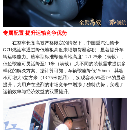
专属配置 提升运输竞争优势
在整车长宽高被严格限定的情况下
，
中国重汽汕德卡
G7H燃油车
通过
降低地板高度来增加货厢容积
，显著提升车
辆运输
能力
。该车型
标准鞍座离地高度
1.2-1.25米（满载），
低位鞍座可
灵活
降至
1.1米（满载）
,为不同的装载需求提供多
样化的解决方案。
据计算
可知
，
车辆
鞍座降低
150mm，其容
积可增大5立方
米
（
13.75米货厢），
实现
容积
5%
至
7%的显著
提升
，为用户在激烈的市场竞争中增添了独特优势，实现了
运输效率与经济效益的双重提升。