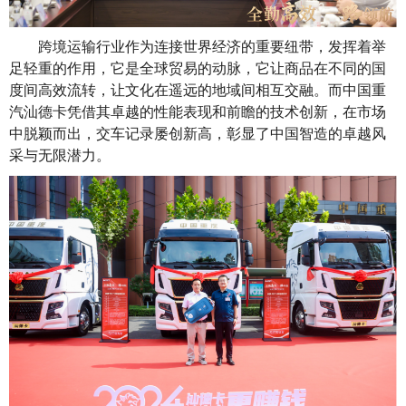
跨境运输行业作为连接世界经济的重要纽带，发挥着举
足轻重的作用，它是全球贸易的动脉，它让商品在不同的国
度间高效流转，让文化在遥远的地域间相互交融。
而
中国重
汽汕德卡
凭借
其卓越的性能表现
和
前瞻的技术创新
，
在市场
中脱颖而出
，
交车记录屡创新高，彰显了中国
智造
的卓越风
采与无限潜力。