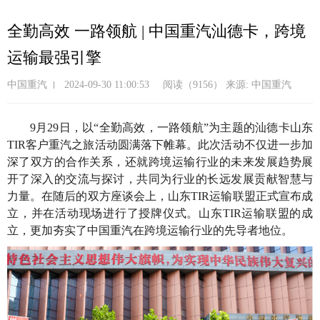
跳
转
全勤高效 一路领航 | 中国重汽汕德卡，跨境
到
运输最强引擎
主
要
中国重汽
2024-09-30 11:00:53
阅读（9156）
来源: 中国重汽
内
容
9月29日，以“全勤高效，一路领航”为主题的汕德卡山东
TIR客户重汽之旅活动圆满落下帷幕。此次活动不仅进一步加
深了双方的合作关系，还就跨境运输行业的未来发展趋势展
开了深入的交流与探讨，共同为行业的长远发展贡献智慧与
力量。在随后的双方座谈会上，
山东TIR运输联盟
正式宣布成
立，并在
活动现场进行了授牌仪式。山东TIR运输联盟的成
立，更加夯实了中国重汽在
跨境
运输
行业
的先导者地位。