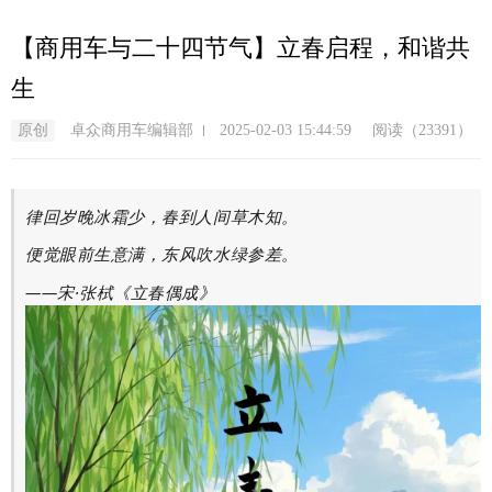
跳
转
【商用车与二十四节气】立春启程，和谐共
到
生
主
要
原创
卓众商用车编辑部
2025-02-03 15:44:59
阅读（23391）
内
容
律回岁晚冰霜少，春到人间草木知。
便觉眼前生意满，东风吹水绿参差。
——宋·张栻《立春偶成》