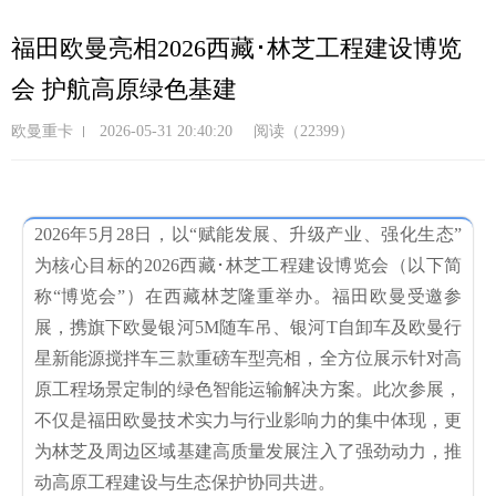
跳
转
福田欧曼亮相2026西藏･林芝工程建设博览
到
会 护航高原绿色基建
主
要
欧曼重卡
2026-05-31 20:40:20
阅读（22399）
内
容
2026年5月28日，以“赋能发展、升级产业、强化生态”
为核心目标的2026西藏･林芝工程建设博览会（以下简
称“博览会”）在西藏林芝隆重举办。福田欧曼受邀参
展，携旗下欧曼银河5M随车吊、银河T自卸车及欧曼行
星新能源搅拌车三款重磅车型亮相，全方位展示针对高
原工程场景定制的绿色智能运输解决方案。此次参展，
不仅是福田欧曼技术实力与行业影响力的集中体现，更
为林芝及周边区域基建高质量发展注入了强劲动力，推
动高原工程建设与生态保护协同共进。