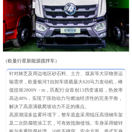
（欧曼行星新能源搅拌车）
针对林芝及周边地区砂石料、土方、煤炭等大宗物资运
输需求，欧曼银河T自卸车搭载最大620马力发动机，峰
值扭矩2800N・m，匹配行业首创13挡变速箱，热效率
高达48%，实现了强劲动力与燃油经济性的完美平衡，
解决了高原满载爬坡动力不足的痛点。
高原潮湿多盐雾环境下，整车底盘采用辊压高强钢车架
及二次防腐喷涂工艺，可有效抵御侵蚀。车身采用镀锌
板与多重防腐处理，10年不锈穿。安全方面，盾式车身