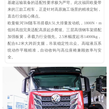
基建运输装备的适配性要求极为严苛。此次福田欧曼带
来的三款工程车，正是针对高原施工场景的精准定制，
直击行业核心痛点。
欧曼银河5M随车吊搭载8.5L大排量发动机，1800N・m
低转高扭完美适配高原起步爬坡。三层高强钢车架搭配
加强板簧，承载力行业领先。2.5米幅度起吊14000kg，
配合8.2米大跨距支腿，吊装稳定性出众。高端液压系
统动作平顺精准，自动收钩与高位座椅兼顾效率与安
全。