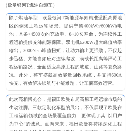
（欧曼银河T燃油自卸车）
除了燃油车型，欧曼银河T新能源车则精准适配高原地
区的倒短工程运输场景。提供宁德400kWh/600kWh电
池，具备>4500次的充放电、8~10长寿命，为连续性工
程运输提供充沛能源保障。双电机620kW超大峰值功率
输出，3000N･m峰值扭矩，让动力输出更强劲，不仅起
步迅猛、并能自如应对连续爬坡、满载长距离等严苛工
程运输路况，全面适应高原工程的坡道、山路等复杂路
况。此外，整车搭载高效能量回收系统，并支持600A
快充，有效解决续航与补能难题，让车辆高效运营。
此次亮相博览会，是福田欧曼布局高原工程运输市场的
生动注脚。三款定制化车型的展出，不仅展现了欧曼在
工程运输领域的全场景覆盖能力，更体现了其“以用户
为中心”的诚意。面向未来，福田欧曼将持续深化工程