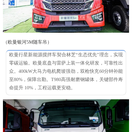
（欧曼银河5M随车吊）
欧曼行星新能源搅拌车契合林芝“生态优先”理念，实现
零碳运输。欧曼底盘与雷萨上装一体化研发，可靠性出
众。400kW大马力电机爬坡强劲，双枪快充60分钟补能
至80%，保障出勤。T980高强耐磨钢罐体，关键部件寿
命提升 10%，工程运载更安稳。