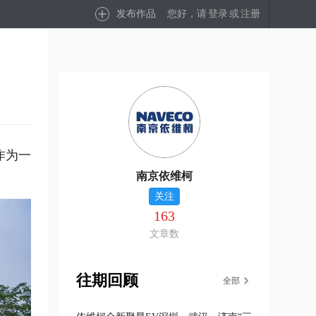
发布作品
您好，请
登录
或
注册
作为一
南京依维柯
关注
163
文章数
往期回顾
全部