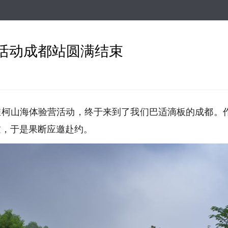
跳
转
到
主
活动成都站圆满结束
要
内
容
维柯山海体验营活动，终于来到了我们巴适滴板的成都。
过，于是果断应邀赴约。