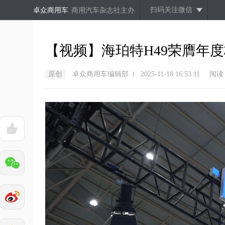
扫码关注微信
卓众商用车
商用汽车杂志社主办
【视频】海珀特H49荣膺年度
原创
卓众商用车编辑部
2025-11-18 16:53:11
阅读（