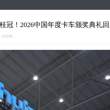
跳
转
到
主
桂冠！2026中国年度卡车颁奖典礼
要
内
容
51254）