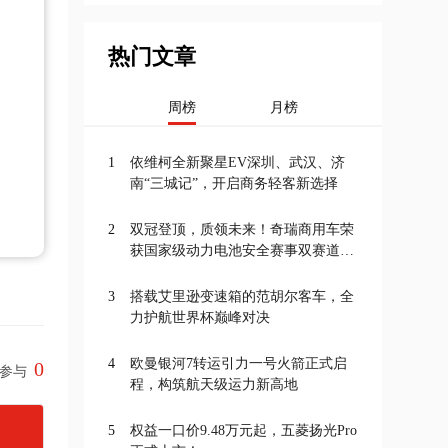
热门文章
周榜
月榜
1
依维柯全新聚星EV深圳、武汉、济
南“三城记”，开启商务轻客新选择
2
双冠登顶，质领未来！奇瑞商用车荣
获国家级动力电池安全赛事双赛道一
等奖
3
搭载艾里逊变速箱的范胡尔客车，全
力护航世界杯巅峰对决
4
欧曼银河7转运引力一号火箭正式启
0
参与
程，构筑航天级运力新高地
5
权益一口价9.48万元起，五菱扬光Pro