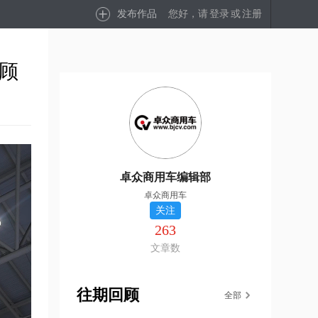
发布作品
您好，请
登录
或
注册
回顾
卓众商用车编辑部
卓众商用车
关注
263
文章数
往期回顾
全部